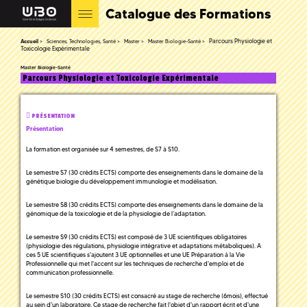
Catalogue des Formations
Parcours Physiologie et
Accueil
Sciences, Technologies, Santé
Master
Master Biologie-Santé
Toxicologie Expérimentale
Master Biologie-Santé
Parcours Physiologie et Toxicologie Expérimentale
PRÉSENTATION
Présentation
La formation est organisée sur 4 semestres, de S7 à S10.
Le semestre S7 (30 crédits ECTS) comporte des enseignements dans le domaine de la
génétique biologie du développement immunologie et modélisation.
Le semestre S8 (30 crédits ECTS) comporte des enseignements dans le domaine de la
génomique de la toxicologie et de la physiologie de l’adaptation.
Le semestre S9 (30 crédits ECTS) est composé de 3 UE scientifiques obligatoires
(physiologie des régulations, physiologie intégrative et adaptations métaboliques). A
ces 5 UE scientifiques s'ajoutent 3 UE optionnelles et une UE Préparation à la Vie
Professionnelle qui met l'accent sur les techniques de recherche d'emploi et de
communication professionnelle.
Le semestre S10 (30 crédits ECTS) est consacré au stage de recherche (6mois), effectué
au sein d'un laboratoire. Ce stage de recherche fait l'objet d'un rapport écrit et d'une