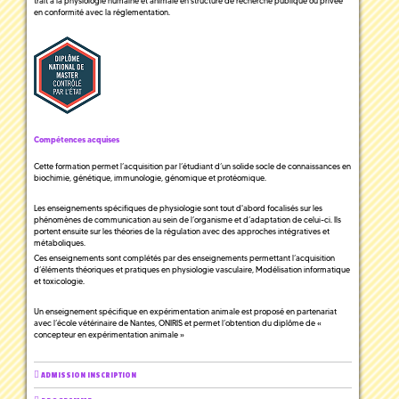
trait à la physiologie humaine et animale en structure de recherche publique ou privée
en conformité avec la réglementation.
Compétences acquises
Cette formation permet l’acquisition par l’étudiant d’un solide socle de connaissances en
biochimie, génétique, immunologie, génomique et protéomique.
Les enseignements spécifiques de physiologie sont tout d'abord focalisés sur les
phénomènes de communication au sein de l’organisme et d’adaptation de celui-ci. Ils
portent ensuite sur les théories de la régulation avec des approches intégratives et
métaboliques.
Ces enseignements sont complétés par des enseignements permettant l’acquisition
d’éléments théoriques et pratiques en physiologie vasculaire, Modélisation informatique
et toxicologie.
Un enseignement spécifique en expérimentation animale est proposé en partenariat
avec l’école vétérinaire de Nantes, ONIRIS et permet l’obtention du diplôme de «
concepteur en expérimentation animale »
ADMISSION INSCRIPTION