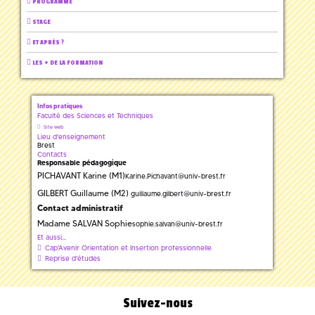
PROGRAMME
STAGE
ET APRÈS ?
LES + DE LA FORMATION
Infos pratiques
Faculté des Sciences et Techniques
Site web
Lieu d'enseignement
Brest
Contacts
Responsable pédagogique
PICHAVANT Karine (M1)
Karine.Pichavant
@
univ-brest.fr
GILBERT Guillaume (M2)
guillaume.gilbert
@
univ-brest.fr
Contact administratif
Madame SALVAN Sophie
sophie.salvan
@
univ-brest.fr
Et aussi...
Cap'Avenir Orientation et Insertion professionnelle
Reprise d'études
Suivez-nous