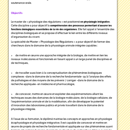
soutenance orale.
Objectifs
Le master de « physiologie des régulations » est positionné
.
en physiologie intégrative
Cette discipline a pour objectif la
compréhension des processus permettant d’assurer les
. Elle fait appel à l’ensemble des
fonctions biologiques essentielles de la vie des organismes
disciplines biologiques et se propose d’effectuer le lien entre les différents niveaux
d’organisation du vivant.
La spécialité de Master « Physiologie des Régulations » a pour objectif de former des
chercheurs dans le domaine de la physiologie animale intégrée capables :
> de mettre en œuvre une approche intégrée de la biologie, de mettre en lien les
niveaux moléculaires et fonctionnels en faisant appel à un large panel de disciplines et
de techniques,
> de travailler aussi bien à la conceptualisation de phénomènes biologiques
complexes -dans le domaine de la recherche fondamentale- qu’à l’analyse des effets
de pathologies et des moyens de les prévenir / corriger -dans le domaine de la
recherche appliquée- en médecine et pharmacologie,
> de concevoir, mettre en œuvre et exploiter des expérimentations alliant les
techniques issues des domaines de la biologie moléculaire, de la biologie cellulaire, de
l’expérimentation animale et de la modélisation, afin de développer le potentiel
d’innovation des laboratoires publics et privés travaillant dans le domaine de la
physiologie intégrée.
A l'issue de sa formation, le diplômé maitrise les concepts et approches en physiologie
écophysiologie et physiologie intégrative. Il est capable de concevoir et mettre en
œuvre de projets de recherche fondamentale et appliquée sur des phénomènes ayant