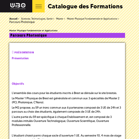
Catalogue des Formations
Accueil
Sciences, Technologies, Santé
Master
Master Physique Fondamentale et Applications
Parcours Photonique
Master Physique Fondamentale et Applications
Parcours Photonique
PRÉSENTATION
Présentation
Objectifs
L'ensemble des cours pour les étudiants inscrits à Brest se déroule sur le site brestois.
Le Master 1 Physique de Brest est généraliste et commun aux 3 spécialités de Master 2
(PCI, Photonique, C'Nano).
Le M2 propose, au S9 un tronc commun aux 6 partenaires composé de 3 UE de 24h et 3
parcours au choix des étudiants, également composés de 3 UE de 24h.
L'autre partie du S9 est spécifique à chaque Etablissement et, est composé de 3
modules intitulés Ouverture Technologique, Ouverture Scientifique, Ouverture
Professionnelle.
L'étudiant choisit parmi chaque socle d'ouverture 1 UE. Au semestre 10, 4 mois de stage