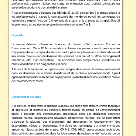
professionnel, peuvent réaliser leur stage en entreprise dont l’activité principale est
essentiellement dans le domaine de l’analyse.
A ces enseignements s’ajoutent des UEs (du S7 au S9) consacrées à la préparation à la
vie professionnelle à travers la connaissance du monde du travail, les techniques de
recherche d’emploi, l'initiation à l'ingénierie de projets et la pratique de l’anglais. Une UE
intersemestre est également proposée entre les semestres 7 et 8.
Objectifs
Le master Mention Chimie et Sciences du Vivant (CSV) parcours Chimie de
l'Environnement Marin (CEM) a vocation à former de jeunes scientifiques capables
d’appréhender et de répondre dans un cadre pluridisciplinaire aux problématiques et
aux enjeux majeurs dans le domaine des sciences de la mer et du littoral (changement
climatique, état d’un écosystème..) en apportant leurs compétences spécifiques en
chimie analytique et en biogéochimie marine.
A la suite de la formation, le diplômé peut intégrer directement le milieu professionnel
dans les domaines de la chimie analytique et de la chimie environnementale. il peut
également consolider sa formation en préparant un doctorat avec une spécificité chimie
de l’environnement marin.
Compétences acquises
A la suite de sa formation, le diplômé a acquis une solide formation en chimie théorique
et appliquée et maîtrise les concepts fondamentaux en chimie de l'environnement
marin. Il possède des connaissances spécifiques dans des disciplines connexes
(biologie marine, océanographie physique, géosciences marines) qui lui permettent
d’aborder la pluralité des mécanismes qui gouvernent le fonctionnement des
écosystèmes côtiers et océaniques. Il maîtrise les techniques d’analyse chimiques
modernes (Spectrométrie de masse, ICP-MS, CPG, HPLC, spectroscopie, techniques
électrochimiques) disponibles dans les laboratoires de recherche, de l’industrie ou de