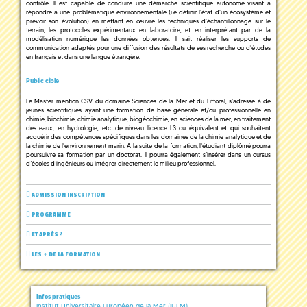
contrôle. Il est capable de conduire une démarche scientifique autonome visant à
répondre à une problématique environnementale (i.e définir l'état d’un écosystème et
prévoir son évolution) en mettant en œuvre les techniques d’échantillonnage sur le
terrain, les protocoles expérimentaux en laboratoire, et en interprétant par de la
modélisation numérique les données obtenues. Il sait réaliser les supports de
communication adaptés pour une diffusion des résultats de ses recherche ou d'études
en français et dans une langue étrangère.
Public cible
Le Master mention CSV du domaine Sciences de la Mer et du Littoral, s'adresse à de
jeunes scientifiques ayant une formation de base générale et/ou professionnelle en
chimie, biochimie, chimie analytique, biogéochimie, en sciences de la mer, en traitement
des eaux, en hydrologie, etc...de niveau licence L3 ou équivalent et qui souhaitent
acquérir des compétences spécifiques dans les domaines de la chimie analytique et de
la chimie de l'environnement marin. A la suite de la formation, l'étudiant diplômé pourra
poursuivre sa formation par un doctorat. Il pourra également s’insérer dans un cursus
d’écoles d’ingénieurs ou intégrer directement le milieu professionnel.
ADMISSION INSCRIPTION
PROGRAMME
ET APRÈS ?
LES + DE LA FORMATION
Infos pratiques
Institut Universitaire Européen de la Mer (IUEM)