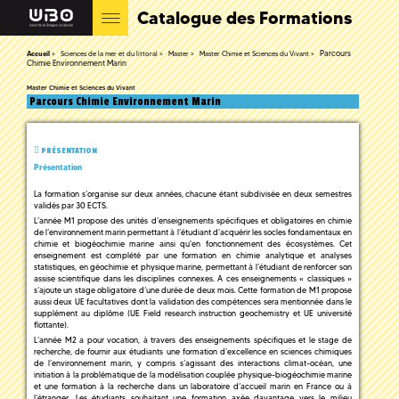
Catalogue des Formations
Parcours
Accueil
Sciences de la mer et du littoral
Master
Master Chimie et Sciences du Vivant
Chimie Environnement Marin
Master Chimie et Sciences du Vivant
Parcours Chimie Environnement Marin
PRÉSENTATION
Présentation
La formation s’organise sur deux années, chacune étant subdivisée en deux semestres
validés par 30 ECTS.
L’année M1 propose des unités d’enseignements spécifiques et obligatoires en chimie
de l’environnement marin permettant à l’étudiant d’acquérir les socles fondamentaux en
chimie et biogéochimie marine ainsi qu'en fonctionnement des écosystèmes. Cet
enseignement est complété par une formation en chimie analytique et analyses
statistiques, en géochimie et physique marine, permettant à l’étudiant de renforcer son
assise scientifique dans les disciplines connexes. A ces enseignements « classiques »
s’ajoute un stage obligatoire d’une durée de deux mois. Cette formation de M1 propose
aussi deux UE facultatives dont la validation des compétences sera mentionnée dans le
supplément au diplôme (UE Field research instruction geochemistry et UE université
flottante).
L’année M2 a pour vocation, à travers des enseignements spécifiques et le stage de
recherche, de fournir aux étudiants une formation d’excellence en sciences chimiques
de l’environnement marin, y compris s’agissant des interactions climat-océan, une
initiation à la problématique de la modélisation couplée physique-biogéochimie marine
et une formation à la recherche dans un laboratoire d’accueil marin en France ou à
l’étranger. Les étudiants souhaitant une formation axée davantage vers le milieu