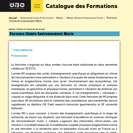
Catalogue des Formations
Parcours
Accueil
Sciences de la mer et du littoral
Master
Master Chimie et Sciences du Vivant
Chimie Environnement Marin
Master Chimie et Sciences du Vivant
Parcours Chimie Environnement Marin
PRÉSENTATION
Présentation
La formation s’organise sur deux années, chacune étant subdivisée en deux semestres
validés par 30 ECTS.
L’année M1 propose des unités d’enseignements spécifiques et obligatoires en chimie
de l’environnement marin permettant à l’étudiant d’acquérir les socles fondamentaux en
chimie et biogéochimie marine ainsi qu'en fonctionnement des écosystèmes. Cet
enseignement est complété par une formation en chimie analytique et analyses
statistiques, en géochimie et physique marine, permettant à l’étudiant de renforcer son
assise scientifique dans les disciplines connexes. A ces enseignements « classiques »
s’ajoute un stage obligatoire d’une durée de deux mois. Cette formation de M1 propose
aussi deux UE facultatives dont la validation des compétences sera mentionnée dans le
supplément au diplôme (UE Field research instruction geochemistry et UE université
flottante).
L’année M2 a pour vocation, à travers des enseignements spécifiques et le stage de
recherche, de fournir aux étudiants une formation d’excellence en sciences chimiques
de l’environnement marin, y compris s’agissant des interactions climat-océan, une
initiation à la problématique de la modélisation couplée physique-biogéochimie marine
et une formation à la recherche dans un laboratoire d’accueil marin en France ou à
l’étranger. Les étudiants souhaitant une formation axée davantage vers le milieu