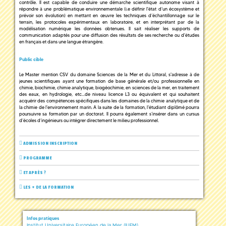
contrôle. Il est capable de conduire une démarche scientifique autonome visant à
répondre à une problématique environnementale (i.e définir l'état d’un écosystème et
prévoir son évolution) en mettant en œuvre les techniques d’échantillonnage sur le
terrain, les protocoles expérimentaux en laboratoire, et en interprétant par de la
modélisation numérique les données obtenues. Il sait réaliser les supports de
communication adaptés pour une diffusion des résultats de ses recherche ou d'études
en français et dans une langue étrangère.
Public cible
Le Master mention CSV du domaine Sciences de la Mer et du Littoral, s'adresse à de
jeunes scientifiques ayant une formation de base générale et/ou professionnelle en
chimie, biochimie, chimie analytique, biogéochimie, en sciences de la mer, en traitement
des eaux, en hydrologie, etc...de niveau licence L3 ou équivalent et qui souhaitent
acquérir des compétences spécifiques dans les domaines de la chimie analytique et de
la chimie de l'environnement marin. A la suite de la formation, l'étudiant diplômé pourra
poursuivre sa formation par un doctorat. Il pourra également s’insérer dans un cursus
d’écoles d’ingénieurs ou intégrer directement le milieu professionnel.
ADMISSION INSCRIPTION
PROGRAMME
ET APRÈS ?
LES + DE LA FORMATION
Infos pratiques
Institut Universitaire Européen de la Mer (IUEM)