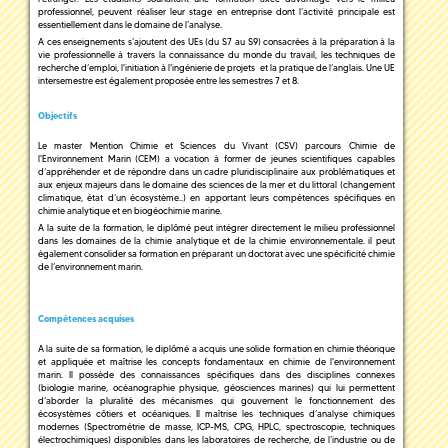
professionnel, peuvent réaliser leur stage en entreprise dont l’activité principale est
essentiellement dans le domaine de l’analyse.
A ces enseignements s’ajoutent des UEs (du S7 au S9) consacrées à la préparation à la
vie professionnelle à travers la connaissance du monde du travail, les techniques de
recherche d’emploi, l'initiation à l'ingénierie de projets et la pratique de l’anglais. Une UE
intersemestre est également proposée entre les semestres 7 et 8.
Objectifs
Le master Mention Chimie et Sciences du Vivant (CSV) parcours Chimie de
l'Environnement Marin (CEM) a vocation à former de jeunes scientifiques capables
d’appréhender et de répondre dans un cadre pluridisciplinaire aux problématiques et
aux enjeux majeurs dans le domaine des sciences de la mer et du littoral (changement
climatique, état d’un écosystème..) en apportant leurs compétences spécifiques en
chimie analytique et en biogéochimie marine.
A la suite de la formation, le diplômé peut intégrer directement le milieu professionnel
dans les domaines de la chimie analytique et de la chimie environnementale. il peut
également consolider sa formation en préparant un doctorat avec une spécificité chimie
de l’environnement marin.
Compétences acquises
A la suite de sa formation, le diplômé a acquis une solide formation en chimie théorique
et appliquée et maîtrise les concepts fondamentaux en chimie de l'environnement
marin. Il possède des connaissances spécifiques dans des disciplines connexes
(biologie marine, océanographie physique, géosciences marines) qui lui permettent
d’aborder la pluralité des mécanismes qui gouvernent le fonctionnement des
écosystèmes côtiers et océaniques. Il maîtrise les techniques d’analyse chimiques
modernes (Spectrométrie de masse, ICP-MS, CPG, HPLC, spectroscopie, techniques
électrochimiques) disponibles dans les laboratoires de recherche, de l’industrie ou de