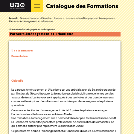
Catalogue des Formations
Accueil
Sciences Humaines et Sociales
Licence
Licence mention Géographie et Aménagement
Parcours Aménagement et urbanisme
Licence mention Géographie et Aménagement
Parcours Aménagement et urbanisme
PRÉSENTATION
Présentation
Objectifs
Le parcours Aménagement et Urbanisme est une spécialisation de 3e année organisée
par l’Institut de Géoarchitecture. La formation est pluridisciplinaire et orientée vers les
travaux de terrai. Les travaux sont appliqués à des territoires et des questionnements
concrets et les équipes d'étudiants sont encadrées par des enseignants de plusieurs
spécialités.
Commencer les études d’aménagement dès la L3 présente plusieurs avantages :
L'obtention de cette Licence vaut entrée en Master
Une formation à l’aménagement en L3 permet d’aborder plus facilement l’année de M1
La Licence est accréditée par l’office professionnel de qualification des urbanistes, ce
qui permet d'obtenir plus rapidement la qualification Junior.
Ce parcours est dédié à l’aménagement et à l’urbanisme durables, à l’environnement. Il