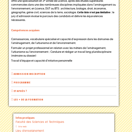
e
offre une spécialisation en 3
année de Licence, après des études supérieures
commencées dans une des nombreuses disciplines impliquées dans l’aménagement ou
l’environnement, en Licence, DUT ou BTS : architecture, biologie, droit, économie,
géographie, génie civil, sciences de la terre, sociologie.
: le
Cette liste n’est pas limitative
jury d’admission évalue le parcours des candidats et délivre les équivalences
nécessaires.
Compétences acquises
Connaissances, vocabulaire spécialisé et capacité d’expression dans les domaines de
l’aménagement, de l’urbanisme et de l’environnement.
Formuler un projet professionnel en relation avec les métiers de l’aménagement,
l’urbanisme ou l’environnement ; Conduire et rédiger un travail long pluridisciplinaire
(mémoire ou dossier)
Travail d’équipe et capacité d'initiative personnelle
ADMISSION INSCRIPTION
PROGRAMME
ET APRÈS ?
LES + DE LA FORMATION
Infos pratiques
Faculté des Sciences et Techniques
Site web
Lieu d'enseignement