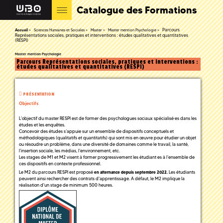
Catalogue des Formations
Parcours
Accueil
Sciences Humaines et Sociales
Master
Master mention Psychologie
Représentations sociales, pratiques et interventions : études qualitatives et quantitatives
(RESPI)
Master mention Psychologie
Parcours Représentations sociales, pratiques et interventions :
études qualitatives et quantitatives (RESPI)
PRÉSENTATION
Objectifs
L’objectif du master RESPI est de former des psychologues sociaux spécialisé·es dans les
études et les enquêtes.
Concevoir des études s’appuie sur un ensemble de dispositifs conceptuels et
méthodologiques (qualitatifs et quantitatifs) qui sont mis en œuvre pour étudier un objet
ou résoudre un problème, dans une diversité de domaines comme le travail, la santé,
l’insertion sociale, les médias, l’environnement, etc.
Les stages de M1 et M2 visent à former progressivement les étudiant·es à l’ensemble de
ces dispositifs en contexte professionnel.
Le M2 du parcours RESPI est proposé
Les étudiants
en alternance depuis septembre 2022.
peuvent ainsi rechercher des contrats d'apprentissage. A défaut, le M2 implique la
réalisation d'un stage de minimum 500 heures.