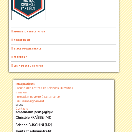
ADMISSION INSCRIPTION
PROGRAMME
STAGE OU ALTERNANCE
ET APRÈS ?
LES + DE LA FORMATION
Infos pratiques
Faculté des Lettres et Sciences Humaines
Site web
Formation ouverte à l'alternance
Lieu d'enseignement
Brest
Contacts
Responsable pédagogique
Christèle FRAÏSSE (M1)
Fabrice BUSCHINI (M2)
Contact administratif