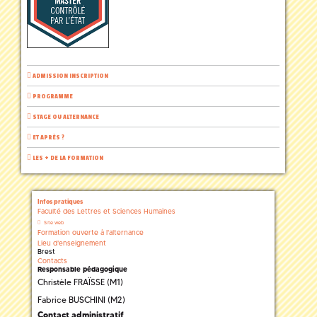
ADMISSION INSCRIPTION
PROGRAMME
STAGE OU ALTERNANCE
ET APRÈS ?
LES + DE LA FORMATION
Infos pratiques
Faculté des Lettres et Sciences Humaines
Site web
Formation ouverte à l'alternance
Lieu d'enseignement
Brest
Contacts
Responsable pédagogique
Christèle FRAÏSSE (M1)
Fabrice BUSCHINI (M2)
Contact administratif