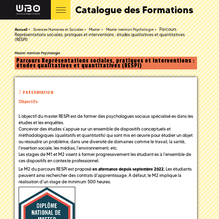
Catalogue des Formations
Parcours
Accueil
Sciences Humaines et Sociales
Master
Master mention Psychologie
Représentations sociales, pratiques et interventions : études qualitatives et quantitatives
(RESPI)
Master mention Psychologie
Parcours Représentations sociales, pratiques et interventions :
études qualitatives et quantitatives (RESPI)
PRÉSENTATION
Objectifs
L’objectif du master RESPI est de former des psychologues sociaux spécialisé·es dans les
études et les enquêtes.
Concevoir des études s’appuie sur un ensemble de dispositifs conceptuels et
méthodologiques (qualitatifs et quantitatifs) qui sont mis en œuvre pour étudier un objet
ou résoudre un problème, dans une diversité de domaines comme le travail, la santé,
l’insertion sociale, les médias, l’environnement, etc.
Les stages de M1 et M2 visent à former progressivement les étudiant·es à l’ensemble de
ces dispositifs en contexte professionnel.
Le M2 du parcours RESPI est proposé
Les étudiants
en alternance depuis septembre 2022.
peuvent ainsi rechercher des contrats d'apprentissage. A défaut, le M2 implique la
réalisation d'un stage de minimum 500 heures.