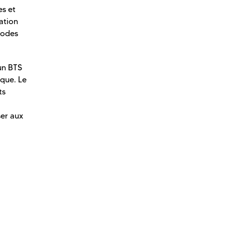
es et
ation
hodes
un BTS
ique. Le
ts
ser aux