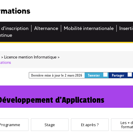
rmations
 d'inscription
Alternance
Mobilité internationale
Insert
ntinue
e
Licence mention Informatique
ations
Dernière mise à jour le 2 mars 2026
Tweeter
Partager
Développement d'Applications
Les + d
Programme
Stage
Et après ?
format