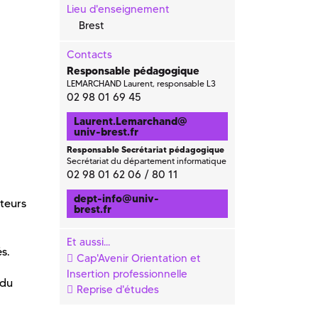
Lieu d'enseignement
Brest
Contacts
Responsable pédagogique
LEMARCHAND Laurent, responsable L3
02 98 01 69 45
Laurent.Lemarchand
@
univ-brest.fr
Responsable Secrétariat pédagogique
Secrétariat du département informatique
02 98 01 62 06 / 80 11
dept-info
@
univ-
teurs
brest.fr
Et aussi...
s.
Cap'Avenir Orientation et
Insertion professionnelle
 du
Reprise d'études