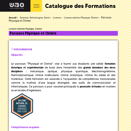
Catalogue des Formations
Parcours
Accueil
Sciences, Technologies, Santé
Licence
Licence mention Physique, Chimie
Physique et Chimie
Licence mention Physique, Chimie
Parcours Physique et Chimie
PRÉSENTATION
Objectifs
Le parcours "Physique et Chimie" vise à fournir aux étudiants une solide
formation
de base dans l'ensemble des
théorique et expérimentale
grands domaines des deux
mécanique, optique, physique quantique, électromagnétisme,
disciplines :
thermodynamique, chimie moléculaire, chimie analytique, chimie du solide et des
matériaux. Cette formation est associée à l'acquisition de compétences transversales
comme la maîtrise d'une langue étrangère, des outils de communication et
informatiques. Ce parcours a pour vocation principale la
en masters
poursuite d'études
ou en écoles d'ingénieurs.
Compétences acquises