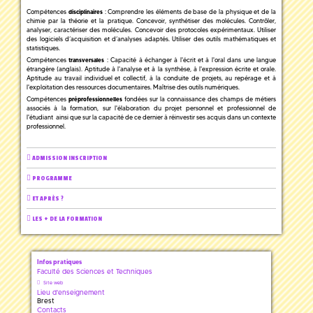
Compétences
: Comprendre les éléments de base de la physique et de la
disciplinaires
chimie par la théorie et la pratique. Concevoir, synthétiser des molécules. Contrôler,
analyser, caractériser des molécules. Concevoir des protocoles expérimentaux. Utiliser
des logiciels d’acquisition et d’analyses adaptés. Utiliser des outils mathématiques et
statistiques.
Compétences
: Capacité à échanger à l'écrit et à l'oral dans une langue
transversales
étrangère (anglais). Aptitude à l'analyse et à la synthèse, à l'expression écrite et orale.
Aptitude au travail individuel et collectif, à la conduite de projets, au repérage et à
l'exploitation des ressources documentaires. Maîtrise des outils numériques.
Compétences
fondées sur la connaissance des champs de métiers
préprofessionnelles
associés à la formation, sur l'élaboration du projet personnel et professionnel de
l'étudiant ainsi que sur la capacité de ce dernier à réinvestir ses acquis dans un contexte
professionnel.
ADMISSION INSCRIPTION
PROGRAMME
ET APRÈS ?
LES + DE LA FORMATION
Infos pratiques
Faculté des Sciences et Techniques
Site web
Lieu d'enseignement
Brest
Contacts