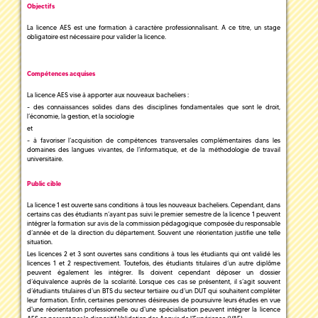
Objectifs
La licence AES est une formation à caractère professionnalisant. A ce titre, un stage
obligatoire est nécessaire pour valider la licence.
Compétences acquises
La licence AES vise à apporter aux nouveaux bacheliers :
- des connaissances solides dans des disciplines fondamentales que sont le droit,
l’économie, la gestion, et la sociologie
et
- à favoriser l’acquisition de compétences transversales complémentaires dans les
domaines des langues vivantes, de l’informatique, et de la méthodologie de travail
universitaire.
Public cible
La licence 1 est ouverte sans conditions à tous les nouveaux bacheliers. Cependant, dans
certains cas des étudiants n’ayant pas suivi le premier semestre de la licence 1 peuvent
intégrer la formation sur avis de la commission pédagogique composée du responsable
d’année et de la direction du département. Souvent une réorientation justifie une telle
situation.
Les licences 2 et 3 sont ouvertes sans conditions à tous les étudiants qui ont validé les
licences 1 et 2 respectivement. Toutefois, des étudiants titulaires d’un autre diplôme
peuvent également les intégrer. Ils doivent cependant déposer un dossier
d’équivalence auprès de la scolarité. Lorsque ces cas se présentent, il s’agit souvent
d’étudiants titulaires d’un BTS du secteur tertiaire ou d’un DUT qui souhaitent compléter
leur formation. Enfin, certaines personnes désireuses de poursuivre leurs études en vue
d'une réorientation professionnelle ou d'une spécialisation peuvent intégrer la licence