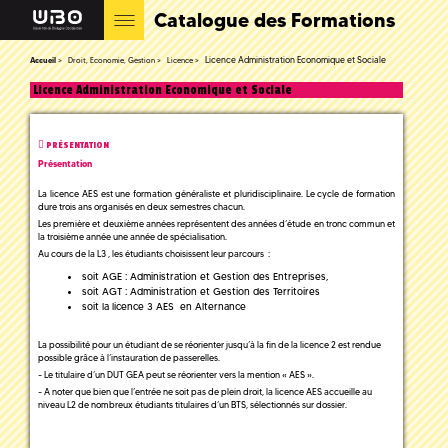
Catalogue des Formations
Licence Administration Economique et Sociale
Accueil
Droit, Economie, Gestion
Licence
Licence Administration Economique et Sociale
PRÉSENTATION
Présentation
La licence AES est une formation généraliste et pluridisciplinaire. Le cycle de formation
dure trois ans organisés en deux semestres chacun.
Les première et deuxième années représentent des années d’étude en tronc commun et
la troisième année une année de spécialisation.
Au cours de la L3 , les étudiants choisissent leur parcours :
soit AGE : Administration et Gestion des Entreprises,
soit AGT : Administration et Gestion des Territoires
soit la licence 3 AES en Alternance
La possibilité pour un étudiant de se réorienter jusqu’à la fin de la licence 2 est rendue
possible grâce à l’instauration de passerelles.
- Le titulaire d’un DUT GEA peut se réorienter vers la mention « AES ».
- A noter que bien que l’entrée ne soit pas de plein droit, la licence AES accueille au
niveau L2 de nombreux étudiants titulaires d’un BTS, sélectionnés sur dossier.