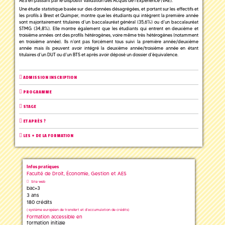
AES en passant par le dispositif Validation des Acquis de l’Expérience (VAE).
Une étude statistique basée sur des données désagrégées, et portant sur les effectifs et
les profils à Brest et Quimper, montre que les étudiants qui intègrent la première année
sont majoritairement titulaires d’un baccalauréat général (35,6%) ou d’un baccalauréat
STMG (34,8%). Elle montre également que les étudiants qui entrent en deuxième et
troisième années ont des profils hétérogènes, voire même très hétérogènes (notamment
en troisième année). Ils n’ont pas forcément tous suivi la première année/deuxième
année mais ils peuvent avoir intégré la deuxième année/troisième année en étant
titulaires d’un DUT ou d’un BTS et après avoir déposé un dossier d’équivalence.
ADMISSION INSCRIPTION
PROGRAMME
STAGE
ET APRÈS ?
LES + DE LA FORMATION
Infos pratiques
Faculté de Droit, Économie, Gestion et AES
Site web
bac+3
3 ans
180 crédits
(
système européen de transfert et d'accumulation de crédits)
Formation accessible en
formation initiale