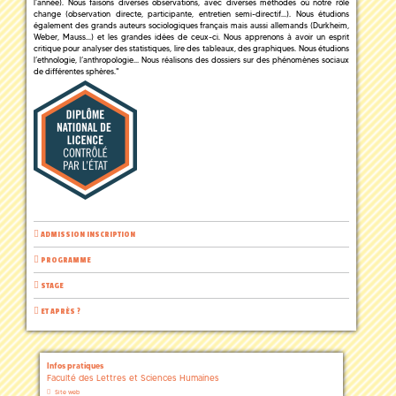
l’année). Nous faisons diverses observations, avec diverses méthodes où notre rôle
change (observation directe, participante, entretien semi-directif…). Nous étudions
également des grands auteurs sociologiques français mais aussi allemands (Durkheim,
Weber, Mauss...) et les grandes idées de ceux-ci. Nous apprenons à avoir un esprit
critique pour analyser des statistiques, lire des tableaux, des graphiques. Nous étudions
l’ethnologie, l’anthropologie… Nous réalisons des dossiers sur des phénomènes sociaux
de différentes sphères."
ADMISSION INSCRIPTION
PROGRAMME
STAGE
ET APRÈS ?
Infos pratiques
Faculté des Lettres et Sciences Humaines
Site web