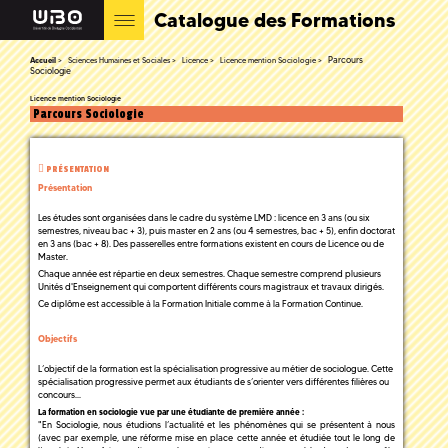
Catalogue des Formations
Parcours
Accueil
Sciences Humaines et Sociales
Licence
Licence mention Sociologie
Sociologie
Licence mention Sociologie
Parcours Sociologie
PRÉSENTATION
Présentation
Les études sont organisées dans le cadre du système LMD : licence en 3 ans (ou six
semestres, niveau bac + 3), puis master en 2 ans (ou 4 semestres, bac + 5), enfin doctorat
en 3 ans (bac + 8). Des passerelles entre formations existent en cours de Licence ou de
Master.
Chaque année est répartie en deux semestres. Chaque semestre comprend plusieurs
Unités d'Enseignement qui comportent différents cours magistraux et travaux dirigés.
Ce diplôme est accessible à la Formation Initiale comme à la Formation Continue.
Objectifs
L’objectif de la formation est la spécialisation progressive au métier de sociologue. Cette
spécialisation progressive permet aux étudiants de s’orienter vers différentes filières ou
concours...
La formation en sociologie vue par une étudiante de première année :
"En Sociologie, nous étudions l’actualité et les phénomènes qui se présentent à nous
(avec par exemple, une réforme mise en place cette année et étudiée tout le long de