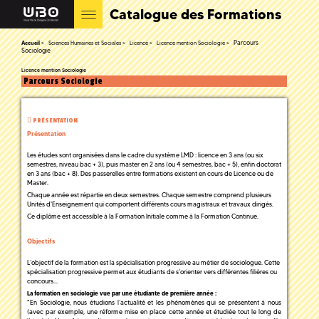
Catalogue des Formations
Parcours
Accueil
Sciences Humaines et Sociales
Licence
Licence mention Sociologie
Sociologie
Licence mention Sociologie
Parcours Sociologie
PRÉSENTATION
Présentation
Les études sont organisées dans le cadre du système LMD : licence en 3 ans (ou six
semestres, niveau bac + 3), puis master en 2 ans (ou 4 semestres, bac + 5), enfin doctorat
en 3 ans (bac + 8). Des passerelles entre formations existent en cours de Licence ou de
Master.
Chaque année est répartie en deux semestres. Chaque semestre comprend plusieurs
Unités d'Enseignement qui comportent différents cours magistraux et travaux dirigés.
Ce diplôme est accessible à la Formation Initiale comme à la Formation Continue.
Objectifs
L’objectif de la formation est la spécialisation progressive au métier de sociologue. Cette
spécialisation progressive permet aux étudiants de s’orienter vers différentes filières ou
concours...
La formation en sociologie vue par une étudiante de première année :
"En Sociologie, nous étudions l’actualité et les phénomènes qui se présentent à nous
(avec par exemple, une réforme mise en place cette année et étudiée tout le long de