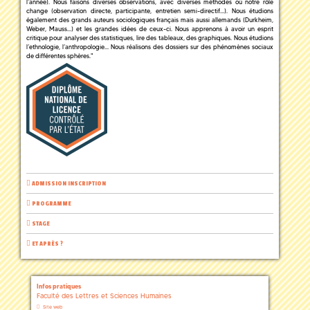
l’année). Nous faisons diverses observations, avec diverses méthodes où notre rôle
change (observation directe, participante, entretien semi-directif…). Nous étudions
également des grands auteurs sociologiques français mais aussi allemands (Durkheim,
Weber, Mauss...) et les grandes idées de ceux-ci. Nous apprenons à avoir un esprit
critique pour analyser des statistiques, lire des tableaux, des graphiques. Nous étudions
l’ethnologie, l’anthropologie… Nous réalisons des dossiers sur des phénomènes sociaux
de différentes sphères."
ADMISSION INSCRIPTION
PROGRAMME
STAGE
ET APRÈS ?
Infos pratiques
Faculté des Lettres et Sciences Humaines
Site web