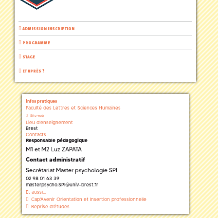
ADMISSION INSCRIPTION
PROGRAMME
STAGE
ET APRÈS ?
Infos pratiques
Faculté des Lettres et Sciences Humaines
Site web
Lieu d'enseignement
Brest
Contacts
Responsable pédagogique
M1 et M2 Luz ZAPATA
Contact administratif
Secrétariat Master psychologie SPI
02 98 01 63 39
masterpsycho.SPI
@
univ-brest.fr
Et aussi...
Cap'Avenir Orientation et Insertion professionnelle
Reprise d'études