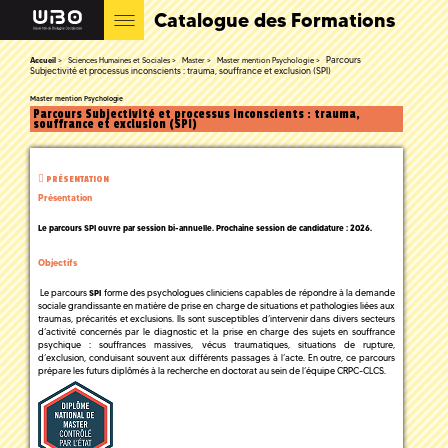
Catalogue des Formations
Parcours
Accueil
Sciences Humaines et Sociales
Master
Master mention Psychologie
Subjectivité et processus inconscients : trauma, souffrance et exclusion (SPI)
Master mention Psychologie
Parcours Subjectivité et processus inconscients : trauma,
souffrance et exclusion (SPI)
PRÉSENTATION
Présentation
Le parcours SPI ouvre par session bi-annuelle. Prochaine session de candidature : 2026.
Objectifs
Le parcours
forme des psychologues cliniciens capables de répondre à la demande
SPI
sociale grandissante en matière de prise en charge de situations et pathologies liées aux
traumas, précarités et exclusions. Ils sont susceptibles d’intervenir dans divers secteurs
d’activité concernés par le diagnostic et la prise en charge des sujets en souffrance
psychique : souffrances massives, vécus traumatiques, situations de rupture,
d’exclusion, conduisant souvent aux différents passages à l’acte. En outre, ce parcours
prépare les futurs diplômés à la recherche en doctorat au sein de l’équipe CRPC-CLCS.