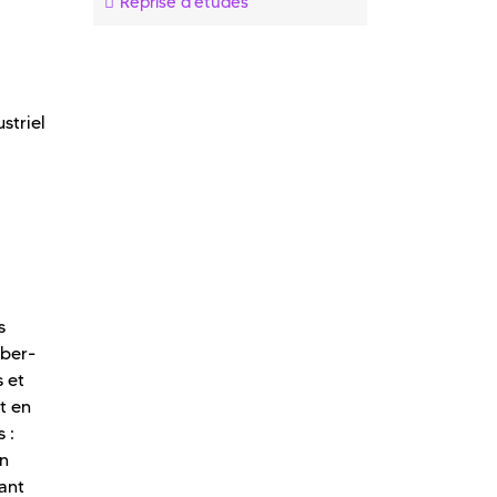
Reprise d'études
striel
s
yber-
 et
t en
 :
on
yant