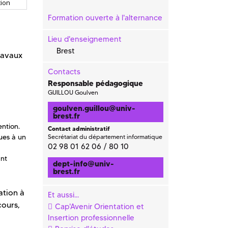
ion
Formation ouverte à l'alternance
Lieu d'enseignement
Brest
travaux
Contacts
Responsable pédagogique
GUILLOU Goulven
goulven.guillou
@
univ-
brest.fr
ntion.
Contact administratif
ues à un
Secrétariat du département informatique
02 98 01 62 06 / 80 10
ant
dept-info
@
univ-
brest.fr
ation à
Et aussi...
cours,
Cap'Avenir Orientation et
Insertion professionnelle