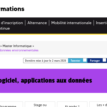
rmations
 d'inscription
Alternance
Mobilité internationale
Insert
ntinue
Master Informatique
x données environnementales
Dernière mise à jour le 2 mars 2026
Tweeter
Partager
ogiciel, applications aux données
Stage ou
Les + d
Programme
Et après ?