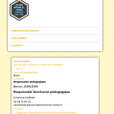
ADMISSION INSCRIPTION
PROGRAMME
ET APRÈS ?
Infos pratiques
Faculté des Lettres et Sciences Humaines
Site web
Lieu d'enseignement
Brest
Contacts
Responsable pédagogique
Benoit JEANJEAN
Responsable Secrétariat pédagogique
Licence Lettres
02 98 01 83 10
secretariat.parcourslettres
@
univ-brest.fr
Et aussi...
Cap'Avenir Orientation et Insertion professionnelle