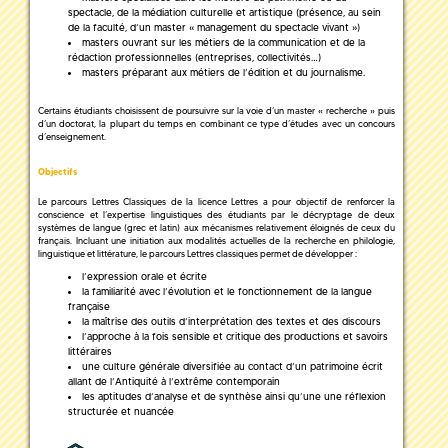
spectacle, de la médiation culturelle et artistique (présence, au sein
de la faculté, d’un master « management du spectacle vivant »)
masters ouvrant sur les métiers de la communication et de la
rédaction professionnelles (entreprises, collectivités…)
masters préparant aux métiers de l’édition et du journalisme.
Certains étudiants choisissent de poursuivre sur la voie d’un master « recherche » puis
d’un doctorat, la plupart du temps en combinant ce type d’études avec un concours
d’enseignement.
Objectifs
Le parcours Lettres Classiques de la licence Lettres a pour objectif de renforcer la
conscience et l’expertise linguistiques des étudiants par le décryptage de deux
systèmes de langue (grec et latin) aux mécanismes relativement éloignés de ceux du
français. Incluant une initiation aux modalités actuelles de la recherche en philologie,
linguistique et littérature, le parcours Lettres classiques permet de développer :
l’expression orale et écrite
la familiarité avec l’évolution et le fonctionnement de la langue
française
la maîtrise des outils d’interprétation des textes et des discours
l’approche à la fois sensible et critique des productions et savoirs
littéraires
une culture générale diversifiée au contact d’un patrimoine écrit
allant de l’Antiquité à l’extrême contemporain
les aptitudes d’analyse et de synthèse ainsi qu’une une réflexion
structurée et nuancée