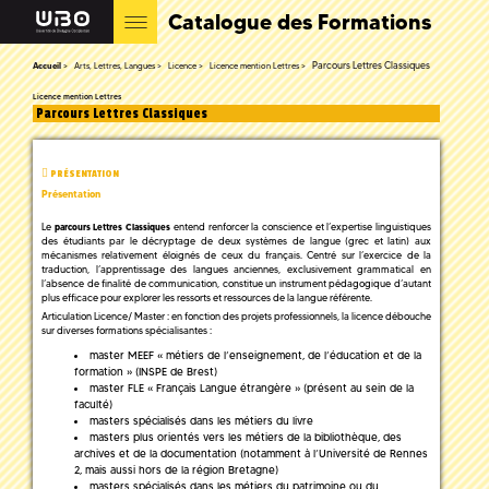
Catalogue des Formations
Parcours Lettres Classiques
Accueil
Arts, Lettres, Langues
Licence
Licence mention Lettres
Licence mention Lettres
Parcours Lettres Classiques
PRÉSENTATION
Présentation
Le
entend renforcer la conscience et l’expertise linguistiques
parcours Lettres Classiques
des étudiants par le décryptage de deux systèmes de langue (grec et latin) aux
mécanismes relativement éloignés de ceux du français. Centré sur l’exercice de la
traduction, l’apprentissage des langues anciennes, exclusivement grammatical en
l’absence de finalité de communication, constitue un instrument pédagogique d’autant
plus efficace pour explorer les ressorts et ressources de la langue référente.
Articulation Licence/ Master : en fonction des projets professionnels, la licence débouche
sur diverses formations spécialisantes :
master MEEF « métiers de l’enseignement, de l’éducation et de la
formation » (INSPE de Brest)
master FLE « Français Langue étrangère » (présent au sein de la
faculté)
masters spécialisés dans les métiers du livre
masters plus orientés vers les métiers de la bibliothèque, des
archives et de la documentation (notamment à l’Université de Rennes
2, mais aussi hors de la région Bretagne)
masters spécialisés dans les métiers du patrimoine ou du