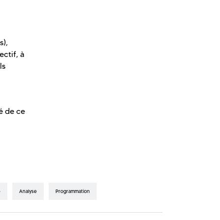
s),
ectif, à
ls
té de ce
e
Analyse
Programmation