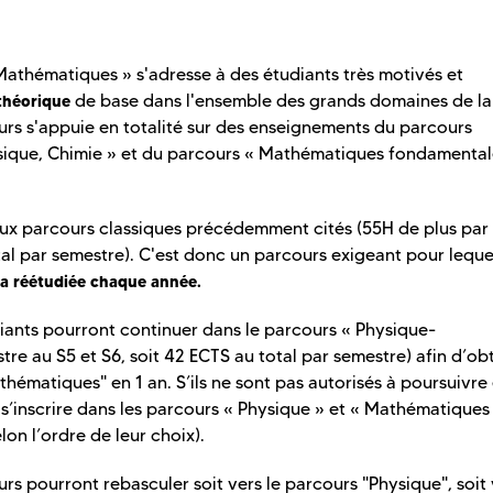
Mathématiques » s'adresse à des étudiants très motivés et
de base dans l'ensemble des grands domaines de la
 théorique
rs s'appuie en totalité sur des enseignements du parcours
ysique, Chimie » et du parcours « Mathématiques fondamental
 aux parcours classiques précédemment cités (55H de plus par
tal par semestre). C'est donc un parcours exigeant pour lequ
era réétudiée chaque année.
tudiants pourront continuer dans le parcours « Physique-
e au S5 et S6, soit 42 ECTS au total par semestre) afin d’obt
hématiques" en 1 an. S’ils ne sont pas autorisés à poursuivre
s’inscrire dans les parcours « Physique » et « Mathématiques 
on l’ordre de leur choix).
rs pourront rebasculer soit vers le parcours "Physique", soit 