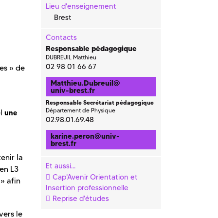
Lieu d'enseignement
Brest
Contacts
Responsable pédagogique
DUBREUIL Matthieu
02 98 01 66 67
es » de
Matthieu.Dubreuil
@
univ-brest.fr
Responsable Secrétariat pédagogique
Département de Physique
el
une
02.98.01.69.48
karine.peron
@
univ-
brest.fr
enir la
Et aussi...
 en L3
Cap'Avenir Orientation et
» afin
Insertion professionnelle
Reprise d'études
vers le