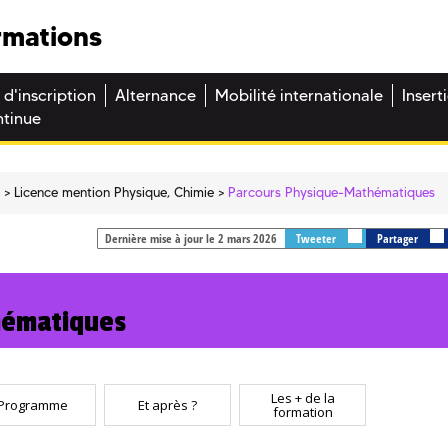
rmations
 d'inscription
Alternance
Mobilité internationale
Insert
ntinue
e
Licence mention Physique, Chimie
Parcours Physique-Mathématiques
Dernière mise à jour le 2 mars 2026
Tweeter
Partager
hématiques
Les + de la
Programme
Et après ?
formation