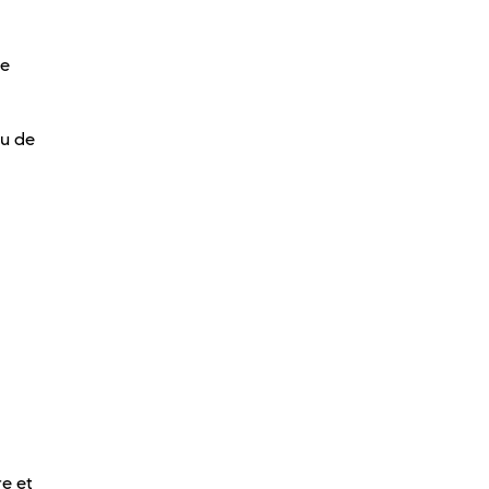
ne
ou de
re et