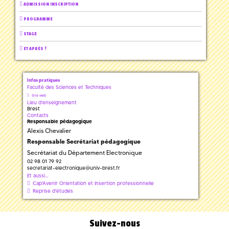
ADMISSION INSCRIPTION
PROGRAMME
STAGE
ET APRÈS ?
Infos pratiques
Faculté des Sciences et Techniques
Site web
Lieu d'enseignement
Brest
Contacts
Responsable pédagogique
Alexis Chevalier
Responsable Secrétariat pédagogique
Secrétariat du Département Electronique
02 98 01 79 92
secretariat-electronique
@
univ-brest.fr
Et aussi...
Cap'Avenir Orientation et Insertion professionnelle
Reprise d'études
Suivez-nous