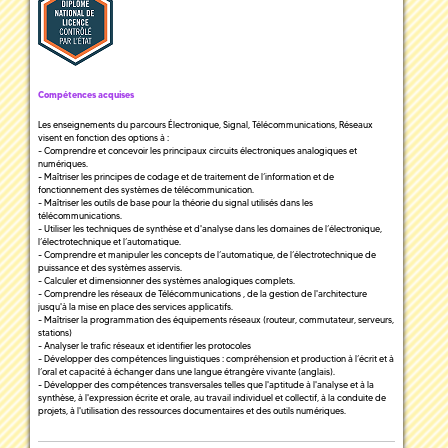
Compétences acquises
Les enseignements du parcours Électronique, Signal, Télécommunications, Réseaux
visent en fonction des options à :
- Comprendre et concevoir les principaux circuits électroniques analogiques et
numériques.
- Maîtriser les principes de codage et de traitement de l’information et de
fonctionnement des systèmes de télécommunication.
- Maîtriser les outils de base pour la théorie du signal utilisés dans les
télécommunications.
- Utiliser les techniques de synthèse et d'analyse dans les domaines de l’électronique,
l’électrotechnique et l’automatique.
- Comprendre et manipuler les concepts de l’automatique, de l’électrotechnique de
puissance et des systèmes asservis.
- Calculer et dimensionner des systèmes analogiques complets.
- Comprendre les réseaux de Télécommunications , de la gestion de l'architecture
jusqu'à la mise en place des services applicatifs.
- Maîtriser la programmation des équipements réseaux (routeur, commutateur, serveurs,
stations)
- Analyser le trafic réseaux et identifier les protocoles
- Développer des compétences linguistiques : compréhension et production à l’écrit et à
l’oral et capacité à échanger dans une langue étrangère vivante (anglais).
- Développer des compétences transversales telles que l'aptitude à l'analyse et à la
synthèse, à l'expression écrite et orale, au travail individuel et collectif, à la conduite de
projets, à l'utilisation des ressources documentaires et des outils numériques.