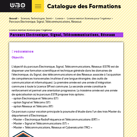
Catalogue des Formations
Accueil
Sciences, Technologies, Santé
Licence
Licence mention Sciences pour l'ingénieur
Parcours Electronique, Signal, Télécommunications, Réseaux
Licence mention Sciences pour l'ingénieur
Parcours Electronique, Signal, Télécommunications, Réseaux
PRÉSENTATION
Objectifs
L'objectif du parcours Électronique, Signal, Télécommunications, Réseaux (ESTR) est de
dispenser une formation scientifique et technique générale dans les domaines de
l'électronique, du Signal, des télécommunications et des Réseaux associée à l’acquisition
de compétences transversales (maîtrise d’une langue étrangère, des outils de
communication et informatiques). La première année est une année d’intégration
commune à toute la Licence SPI est commune. La seconde année constitue le
renforcement et permet une orientation progressive. La troisième année est une année
de spécialisation où le parcours ESTR propose trois options :
- option Électronique et Télécoms (ET)
- option Signal et Télécoms (ST)
- option Réseaux et Télécoms (RT)
Ce parcours a pour vocation principale la poursuite d'étude dans l'un des trois Master du
département d’Électronique :
- Master « Électronique RadioFréquence et Télécommunications (ERT) »
- Master « Signal et Télécommunications (ST) »
- Master « Télécommunications, Réseaux et Cybersécurité (TRC) »