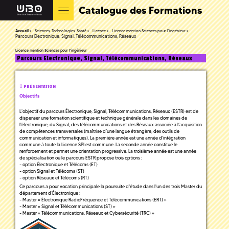
Catalogue des Formations
Accueil
Sciences, Technologies, Santé
Licence
Licence mention Sciences pour l'ingénieur
Parcours Electronique, Signal, Télécommunications, Réseaux
Licence mention Sciences pour l'ingénieur
Parcours Electronique, Signal, Télécommunications, Réseaux
PRÉSENTATION
Objectifs
L'objectif du parcours Électronique, Signal, Télécommunications, Réseaux (ESTR) est de
dispenser une formation scientifique et technique générale dans les domaines de
l'électronique, du Signal, des télécommunications et des Réseaux associée à l’acquisition
de compétences transversales (maîtrise d’une langue étrangère, des outils de
communication et informatiques). La première année est une année d’intégration
commune à toute la Licence SPI est commune. La seconde année constitue le
renforcement et permet une orientation progressive. La troisième année est une année
de spécialisation où le parcours ESTR propose trois options :
- option Électronique et Télécoms (ET)
- option Signal et Télécoms (ST)
- option Réseaux et Télécoms (RT)
Ce parcours a pour vocation principale la poursuite d'étude dans l'un des trois Master du
département d’Électronique :
- Master « Électronique RadioFréquence et Télécommunications (ERT) »
- Master « Signal et Télécommunications (ST) »
- Master « Télécommunications, Réseaux et Cybersécurité (TRC) »