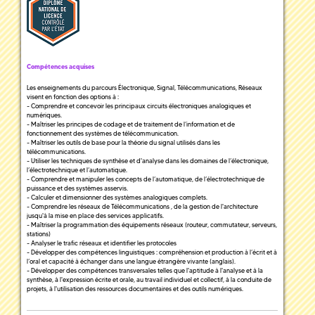
Compétences acquises
Les enseignements du parcours Électronique, Signal, Télécommunications, Réseaux
visent en fonction des options à :
- Comprendre et concevoir les principaux circuits électroniques analogiques et
numériques.
- Maîtriser les principes de codage et de traitement de l’information et de
fonctionnement des systèmes de télécommunication.
- Maîtriser les outils de base pour la théorie du signal utilisés dans les
télécommunications.
- Utiliser les techniques de synthèse et d'analyse dans les domaines de l’électronique,
l’électrotechnique et l’automatique.
- Comprendre et manipuler les concepts de l’automatique, de l’électrotechnique de
puissance et des systèmes asservis.
- Calculer et dimensionner des systèmes analogiques complets.
- Comprendre les réseaux de Télécommunications , de la gestion de l'architecture
jusqu'à la mise en place des services applicatifs.
- Maîtriser la programmation des équipements réseaux (routeur, commutateur, serveurs,
stations)
- Analyser le trafic réseaux et identifier les protocoles
- Développer des compétences linguistiques : compréhension et production à l’écrit et à
l’oral et capacité à échanger dans une langue étrangère vivante (anglais).
- Développer des compétences transversales telles que l'aptitude à l'analyse et à la
synthèse, à l'expression écrite et orale, au travail individuel et collectif, à la conduite de
projets, à l'utilisation des ressources documentaires et des outils numériques.