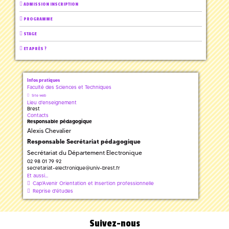
ADMISSION INSCRIPTION
PROGRAMME
STAGE
ET APRÈS ?
Infos pratiques
Faculté des Sciences et Techniques
Site web
Lieu d'enseignement
Brest
Contacts
Responsable pédagogique
Alexis Chevalier
Responsable Secrétariat pédagogique
Secrétariat du Département Electronique
02 98 01 79 92
secretariat-electronique
@
univ-brest.fr
Et aussi...
Cap'Avenir Orientation et Insertion professionnelle
Reprise d'études
Suivez-nous