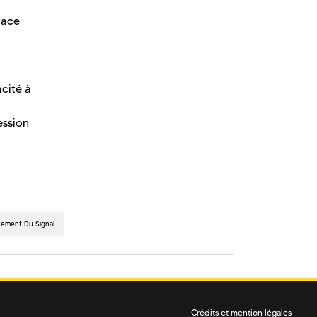
lace
cité à
ession
itement Du Signal
Crédits et mention légales