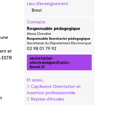
Lieu d'enseignement
Brest
Contacts
Responsable pédagogique
Alexis Chevalier
’une
Responsable Secrétariat pédagogique
Secrétariat du Département Electronique
02 98 01 79 92
ent et
s ESTR
secretariat-
electronique
@
univ-
brest.fr
Et aussi...
Cap'Avenir Orientation et
Insertion professionnelle
t
Reprise d'études