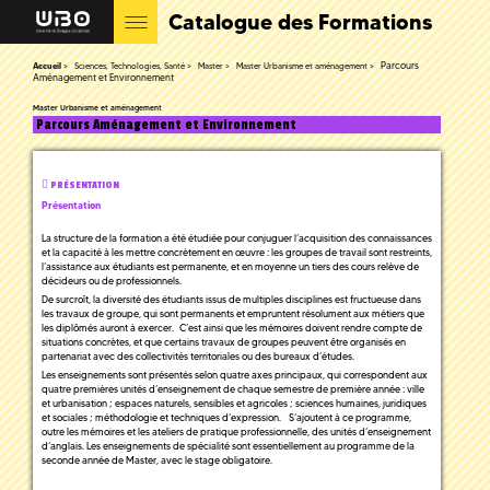
Catalogue des Formations
Parcours
Accueil
Sciences, Technologies, Santé
Master
Master Urbanisme et aménagement
Aménagement et Environnement
Master Urbanisme et aménagement
Parcours Aménagement et Environnement
PRÉSENTATION
Présentation
La structure de la formation a été étudiée pour conjuguer l’acquisition des connaissances
et la capacité à les mettre concrètement en œuvre : les groupes de travail sont restreints,
l’assistance aux étudiants est permanente, et en moyenne un tiers des cours relève de
décideurs ou de professionnels.
De surcroît, la diversité des étudiants issus de multiples disciplines est fructueuse dans
les travaux de groupe, qui sont permanents et empruntent résolument aux métiers que
les diplômés auront à exercer. C’est ainsi que les mémoires doivent rendre compte de
situations concrètes, et que certains travaux de groupes peuvent être organisés en
partenariat avec des collectivités territoriales ou des bureaux d’études.
Les enseignements sont présentés selon quatre axes principaux, qui correspondent aux
quatre premières unités d’enseignement de chaque semestre de première année : ville
et urbanisation ; espaces naturels, sensibles et agricoles ; sciences humaines, juridiques
et sociales ; méthodologie et techniques d’expression. S’ajoutent à ce programme,
outre les mémoires et les ateliers de pratique professionnelle, des unités d’enseignement
d’anglais. Les enseignements de spécialité sont essentiellement au programme de la
seconde année de Master, avec le stage obligatoire.