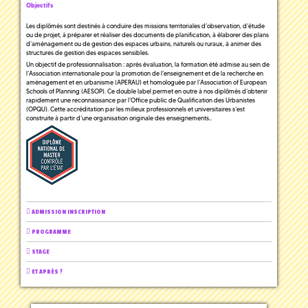
Objectifs
Les diplômés sont destinés à conduire des missions territoriales d’observation, d’étude
ou de projet, à préparer et réaliser des documents de planification, à élaborer des plans
d’aménagement ou de gestion des espaces urbains, naturels ou ruraux, à animer des
structures de gestion des espaces sensibles.
Un objectif de professionnalisation : après évaluation, la formation été admise au sein de
l’Association internationale pour la promotion de l’enseignement et de la recherche en
aménagement et en urbanisme (APERAU) et homologuée par l’Association of European
Schools of Planning (AESOP). Ce double label permet en outre à nos diplômés d’obtenir
rapidement une reconnaissance par l’Office public de Qualification des Urbanistes
(OPQU). Cette accréditation par les milieux professionnels et universitaires s’est
construite à partir d’une organisation originale des enseignements..
ADMISSION INSCRIPTION
PROGRAMME
STAGE
ET APRÈS ?