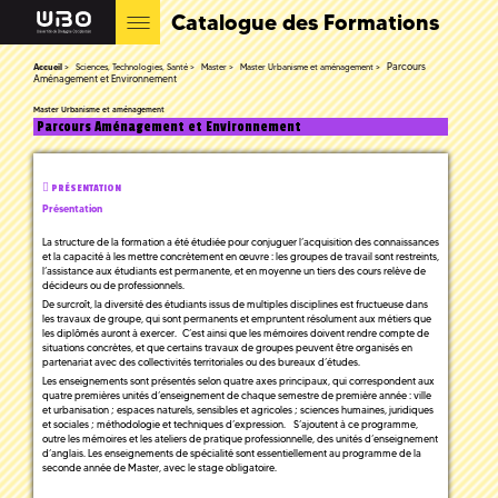
Catalogue des Formations
Parcours
Accueil
Sciences, Technologies, Santé
Master
Master Urbanisme et aménagement
Aménagement et Environnement
Master Urbanisme et aménagement
Parcours Aménagement et Environnement
PRÉSENTATION
Présentation
La structure de la formation a été étudiée pour conjuguer l’acquisition des connaissances
et la capacité à les mettre concrètement en œuvre : les groupes de travail sont restreints,
l’assistance aux étudiants est permanente, et en moyenne un tiers des cours relève de
décideurs ou de professionnels.
De surcroît, la diversité des étudiants issus de multiples disciplines est fructueuse dans
les travaux de groupe, qui sont permanents et empruntent résolument aux métiers que
les diplômés auront à exercer. C’est ainsi que les mémoires doivent rendre compte de
situations concrètes, et que certains travaux de groupes peuvent être organisés en
partenariat avec des collectivités territoriales ou des bureaux d’études.
Les enseignements sont présentés selon quatre axes principaux, qui correspondent aux
quatre premières unités d’enseignement de chaque semestre de première année : ville
et urbanisation ; espaces naturels, sensibles et agricoles ; sciences humaines, juridiques
et sociales ; méthodologie et techniques d’expression. S’ajoutent à ce programme,
outre les mémoires et les ateliers de pratique professionnelle, des unités d’enseignement
d’anglais. Les enseignements de spécialité sont essentiellement au programme de la
seconde année de Master, avec le stage obligatoire.