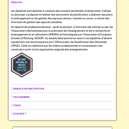
Objectifs
Les diplômés sont destinés à conduire des missions territoriales d’observation, d’étude
ou de projet, à préparer et réaliser des documents de planification, à élaborer des plans
d’aménagement ou de gestion des espaces urbains, naturels ou ruraux, à animer des
structures de gestion des espaces sensibles.
Un objectif de professionnalisation : après évaluation, la formation été admise au sein de
l’Association internationale pour la promotion de l’enseignement et de la recherche en
aménagement et en urbanisme (APERAU) et homologuée par l’Association of European
Schools of Planning (AESOP). Ce double label permet en outre à nos diplômés d’obtenir
rapidement une reconnaissance par l’Office public de Qualification des Urbanistes
(OPQU). Cette accréditation par les milieux professionnels et universitaires s’est
construite à partir d’une organisation originale des enseignements..
ADMISSION INSCRIPTION
PROGRAMME
STAGE
ET APRÈS ?