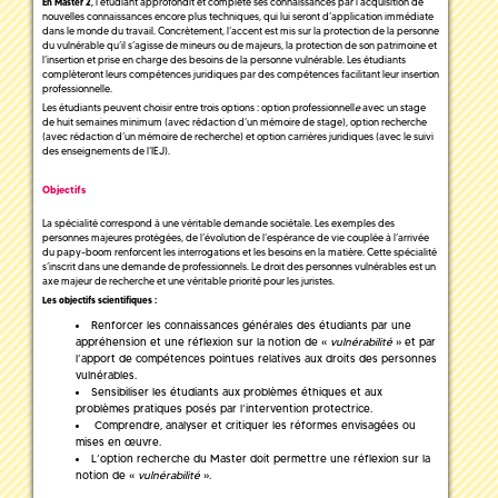
l’étudiant approfondit et complète ses connaissances par l’acquisition de
En Master 2,
nouvelles connaissances encore plus techniques, qui lui seront d’application immédiate
dans le monde du travail. Concrètement, l’accent est mis sur la protection de la personne
du vulnérable qu’il s’agisse de mineurs ou de majeurs, la protection de son patrimoine et
l’insertion et prise en charge des besoins de la personne vulnérable. Les étudiants
complèteront leurs compétences juridiques par des compétences facilitant leur insertion
professionnelle.
Les étudiants peuvent choisir entre trois options : option professionnell
e
avec un stage
de huit semaines minimum (avec rédaction d’un mémoire de stage), option recherche
(avec rédaction d’un mémoire de recherche) et option carrières juridiques (avec le suivi
des enseignements de l’IEJ).
Objectifs
La spécialité correspond à une véritable demande sociétale. Les exemples des
personnes majeures protégées, de l’évolution de l’espérance de vie couplée à l’arrivée
du papy-boom renforcent les interrogations et les besoins en la matière. Cette spécialité
s’inscrit dans une demande de professionnels. Le droit des personnes vulnérables est un
axe majeur de recherche et une véritable priorité pour les juristes.
Les objectifs scientifiques :
Renforcer les connaissances générales des étudiants par une
appréhension et une réflexion sur la notion de «
vulnérabilité
» et par
l’apport de compétences pointues relatives aux droits des personnes
vulnérables.
Sensibiliser les étudiants aux problèmes éthiques et aux
problèmes pratiques posés par l’intervention protectrice.
Comprendre, analyser et critiquer les réformes envisagées ou
mises en œuvre.
L’option recherche du Master doit permettre une réflexion sur la
notion de «
vulnérabilité
».