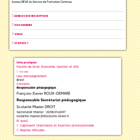
bureau REVA du Service de Formation Continue.
ADMISSION INSCRIPTION
PROGRAMME
STAGE
ET APRÈS ?
Infos pratiques
Faculté de Droit, Économie, Gestion et AES
Site web
Lieu d'enseignement
Brest
Contacts
Responsable pédagogique
François-Xavier ROUX-DEMARE
Responsable Secrétariat pédagogique
Scolarité Master DROIT
Secretariat Master : 02.98.01.60.97
scolarite-master2DEG
@
univ-brest.fr
Et aussi...
Cap'Avenir Orientation et Insertion professionnelle
Reprise d'études