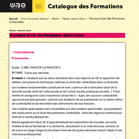
Catalogue des Formations
Parcours Droit des Personnes
Accueil
Droit, Economie, Gestion
Master
Master mention Droit
Vulnérables
Master mention Droit
Parcours Droit des Personnes Vulnérables
PRÉSENTATION
Présentation
Durée : 2 ANS ( MASTER 1 et MASTER 2).
RYTHME : 5 jours par semaine.
l’étudiant suit sur deux semestres des cours répartis en UE lui apportant de
En Master 1,
solides connaissances techniques relatives au droit des vulnérables dans sa diversité.
Les matières fondamentales constituent le tronc commun de la formation (droit de la
sécurité sociale, droit de l’aide sociale et de l’action sociale, politiques sociales...) Il faut
mettre en exergue le cours transversal consacrée à «
Sujet, lien social et vulnérabilité :
approche pluridisciplinaire
» permet aux étudiants de se questionner sur la notion même
de vulnérabilité et de rencontrer des intervenants de tous horizons.
Ces matières spécialisées sont complétées par des matières optionnelles, qui possèdent
des implications sur le droit des personnes vulnérables : droit des régimes matrimoniaux,
droit de la santé publique etc.
Notons également deux UE d’approfondissement permettant de travailler une autre
matière et de se familiariser à la recherche, aboutissant à un mémoire pour certains, et
de suivre un stage (stage d’une durée minimale de quatre semaines faisant l’objet d’une
mémoire professionnel).