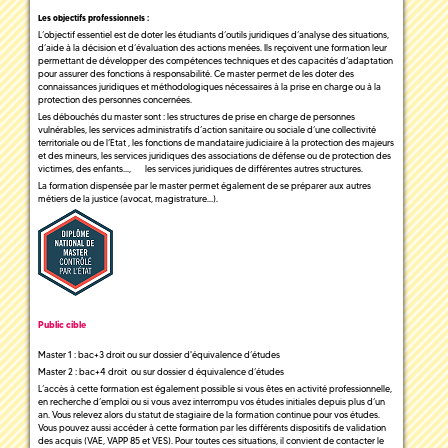
Les objectifs professionnels :
L’objectif essentiel est de doter les étudiants d’outils juridiques d’analyse des situations,
d’aide à la décision et d’évaluation des actions menées. Ils reçoivent une formation leur
permettant de développer des compétences techniques et des capacités d’adaptation
pour assurer des fonctions à responsabilité. Ce master permet de les doter des
connaissances juridiques et méthodologiques nécessaires à la prise en charge ou à la
protection des personnes concernées.
Les débouchés du master sont : les structures de prise en charge de personnes
vulnérables, les services administratifs d’action sanitaire ou sociale d’une collectivité
territoriale ou de l’Etat , les fonctions de mandataire judiciaire à la protection des majeurs
et des mineurs, les services juridiques des associations de défense ou de protection des
victimes, des enfants..., les services juridiques de différentes autres structures.
La formation dispensée par le master permet également de se préparer aux autres
métiers de la justice (avocat, magistrature…).
Public cible
Master 1 : bac+3 droit ou sur dossier d'équivalence d’études
Master 2 : bac+4 droit ou sur dossier d équivalence d’études
L’accès à cette formation est également possible si vous êtes en activité professionnelle,
en recherche d’emploi ou si vous avez interrompu vos études initiales depuis plus d’un
an. Vous relevez alors du statut de stagiaire de la formation continue pour vos études.
Vous pouvez aussi accéder à cette formation par les différents dispositifs de validation
des acquis (VAE, VAPP 85 et VES). Pour toutes ces situations, il convient de contacter le