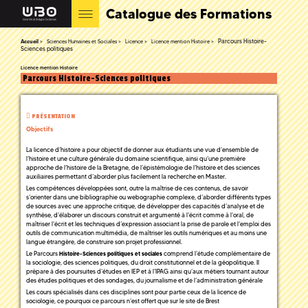
Catalogue des Formations
Parcours Histoire-
Accueil
Sciences Humaines et Sociales
Licence
Licence mention Histoire
Sciences politiques
Licence mention Histoire
Parcours Histoire-Sciences politiques
PRÉSENTATION
Objectifs
La licence d’histoire a pour objectif de donner aux étudiants une vue d’ensemble de
l’histoire et une culture générale du domaine scientifique, ainsi qu’une première
approche de l’histoire de la Bretagne, de l’épistémologie de l’histoire et des sciences
auxiliaires permettant d’aborder plus facilement la recherche en Master.
Les compétences développées sont, outre la maîtrise de ces contenus, de savoir
s’orienter dans une bibliographie ou webographie complexe, d’aborder différents types
de sources avec une approche critique, de développer des capacités d’analyse et de
synthèse, d’élaborer un discours construit et argumenté à l’écrit comme à l’oral, de
maîtriser l’écrit et les techniques d’expression associant la prise de parole et l’emploi des
outils de communication multimédia, de maîtriser les outils numériques et au moins une
langue étrangère, de construire son projet professionnel.
Le Parcours
comprend l’étude complémentaire de
Histoire-Sciences politiques et sociales
la sociologie, des sciences politiques, du droit constitutionnel et de la géopolitique. Il
prépare à des poursuites d’études en IEP et à l’IPAG ainsi qu’aux métiers tournant autour
des études politiques et des sondages, du journalisme et de l’administration générale
Les cours spécialisés dans ces disciplines sont pour partie ceux de la licence de
sociologie, ce pourquoi ce parcours n’est offert que sur le site de Brest