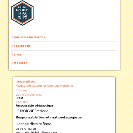
ADMISSION INSCRIPTION
PROGRAMME
STAGE
ET APRÈS ?
Infos pratiques
Faculté des Lettres et Sciences Humaines
Site web
Lieu d'enseignement
Brest
Contacts
Responsable pédagogique
LE MOIGNE Frédéric
Responsable Secrétariat pédagogique
Licence Histoire Brest
02 98 01 63 28
secretariat.histoire
@
univ-brest.fr