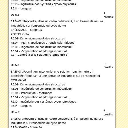
R5.10 - Ingénierie des systèmes cyber-physiques
R5.14 - Langues
6
UE 6.2
crédits
SAÉ6.01 : Répondre, dans un cadre collaboratif, à un besoin de nature
industrielle sur l'ensemble du cycle de vie
SAÉ6.STAGE - Stage S6
PORFOLIO S6
R6.02- Dimensionnement des structures
R6.04 - Maths appliquées et outils scientifiques
R6.05 - Ingénierie de construction mécanique
R6.09 - Organisation et pilotage industriel
C3 - Concrétiser la solution retenue (niv 3)
8
UE 5.3
crédits
SAE5.01 : Fournir, en autonomie, une solution fonctionnelle et
optimisée répondant à une demande industrielle sur l’ensemble du
cycle de vie
R5.02- Dimensionnement des structures
R5.05 - Ingénierie de construction mécanique
R5.07 - Production - Méthodes
R5.09 - Organisation et pilotage industriel
R5.10 - Ingénierie des systèmes cyber-physiques
R5.14 - Langues
7
UE 6.3
crédits
SAÉ6.01 : Répondre, dans un cadre collaboratif, à un besoin de nature
industrielle sur l'ensemble du cycle de vie
SAÉ6.STAGE - Stage S6