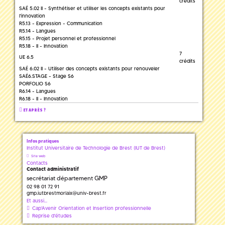
crédits
SAÉ 5.02 II - Synthétiser et utiliser les concepts existants pour
l'innovation
R5.13 - Expression - Communication
R5.14 - Langues
R5.15 - Projet personnel et professionnel
R5.18 - II - Innovation
7
UE 6.5
crédits
SAÉ 6.02 II - Utiliser des concepts existants pour renouveler
SAÉ6.STAGE - Stage S6
PORFOLIO S6
R6.14 - Langues
R6.18 - II - Innovation
ET APRÈS ?
Infos pratiques
Institut Universitaire de Technologie de Brest (IUT de Brest)
Site web
Contacts
Contact administratif
secrétariat département GMP
02 98 01 72 91
gmp.iutbrestmorlaix
@
univ-brest.fr
Et aussi...
Cap'Avenir Orientation et Insertion professionnelle
Reprise d'études