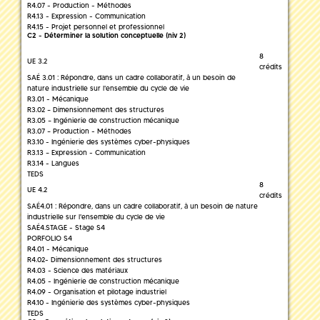
R4.07 - Production - Méthodes
R4.13 - Expression - Communication
R4.15 - Projet personnel et professionnel
C2 - Déterminer la solution conceptuelle (niv 2)
8
UE 3.2
crédits
SAÉ 3.01 : Répondre, dans un cadre collaboratif, à un besoin de
nature industrielle sur l'ensemble du cycle de vie
R3.01 - Mécanique
R3.02 – Dimensionnement des structures
R3.05 – Ingénierie de construction mécanique
R3.07 – Production - Méthodes
R3.10 - Ingénierie des systèmes cyber-physiques
R3.13 – Expression - Communication
R3.14 - Langues
TEDS
8
UE 4.2
crédits
SAÉ4.01 : Répondre, dans un cadre collaboratif, à un besoin de nature
industrielle sur l'ensemble du cycle de vie
SAÉ4.STAGE - Stage S4
PORFOLIO S4
R4.01 - Mécanique
R4.02- Dimensionnement des structures
R4.03 - Science des matériaux
R4.05 - Ingénierie de construction mécanique
R4.09 - Organisation et pilotage industriel
R4.10 - Ingénierie des systèmes cyber-physiques
TEDS