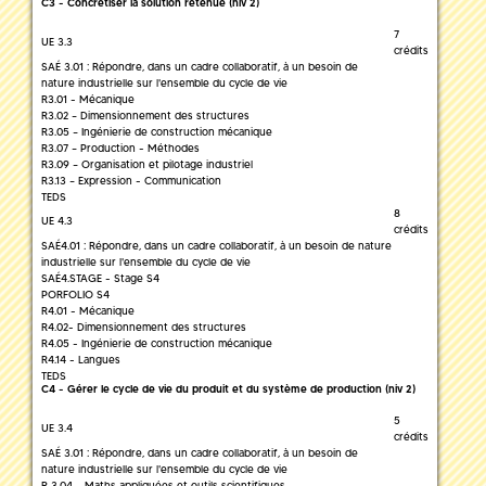
C3 - Concrétiser la solution retenue (niv 2)
7
UE 3.3
crédits
SAÉ 3.01 : Répondre, dans un cadre collaboratif, à un besoin de
nature industrielle sur l'ensemble du cycle de vie
R3.01 - Mécanique
R3.02 – Dimensionnement des structures
R3.05 – Ingénierie de construction mécanique
R3.07 – Production - Méthodes
R3.09 – Organisation et pilotage industriel
R3.13 – Expression - Communication
TEDS
8
UE 4.3
crédits
SAÉ4.01 : Répondre, dans un cadre collaboratif, à un besoin de nature
industrielle sur l'ensemble du cycle de vie
SAÉ4.STAGE - Stage S4
PORFOLIO S4
R4.01 - Mécanique
R4.02- Dimensionnement des structures
R4.05 - Ingénierie de construction mécanique
R4.14 - Langues
TEDS
C4 - Gérer le cycle de vie du produit et du système de production (niv 2)
5
UE 3.4
crédits
SAÉ 3.01 : Répondre, dans un cadre collaboratif, à un besoin de
nature industrielle sur l'ensemble du cycle de vie
R 3.04 - Maths appliquées et outils scientifiques