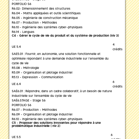
PORFOLIO S6
R6.02- Dimensionnement des structures
R6.04 - Maths appliquées et outils scientifiques
R6.05 - Ingénierie de construction mécanique
R6.07 - Production - Méthodes
R6.10 - Ingénierie des systèmes cyber-physiques
R6.14 - Langues
C4 - Gérer le cycle de vie du produit et du système de production (niv 3)
4
UE 5.4
crédits
SAE5.01 : Fournir, en autonomie, une solution fonctionnelle et
optimisée répondant à une demande industrielle sur l’ensemble du
cycle de vie
R5.08 - Métrologie
R5.09 - Organisation et pilotage industriel
R5.13 - Expression - Communication
6
UE 6.4
crédits
SAÉ6.01 : Répondre, dans un cadre collaboratif, à un besoin de nature
industrielle sur l'ensemble du cycle de vie
SAÉ6.STAGE - Stage S6
PORFOLIO S6
R6.07 - Production - Méthodes
R6.09 - Organisation et pilotage industriel
R6.10 - Ingénierie des systèmes cyber-physiques
C5 - Proposer des solutions innovantes pour répondre à une
problématique industrielle ( niv 2)
6
UE 5.5