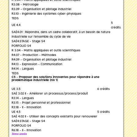
R3.08 - Métrologie
R3.09 – Organisation et pilotage industriel
R3.10 - Ingénierie des systèmes cyber-physiques
TEDS
5
UE 4.4
crédits
SAÉ4.01 : Répondre, dans un cadre collaboratif, à un besoin de nature
industrielle sur l'ensemble du cycle de vie
SAÉ4.STAGE - Stage S4
PORFOLIO S4
R 3.04 - Maths appliquées et outils scientifiques
R4.07 - Production - Méthodes
R4.09 - Organisation et pilotage industriel
R4.13 - Expression - Communication
R4.14 - Langues
TEDS
C5 - Proposer des solutions innovantes pour répondre à une
problématique industrielle (niv 1)
UE 3.5
6 crédits
SAÉ 3.02 II - Améliorer un processus/process/produit
R3.14 - Langues
R3.15 - Projet personnel et professionnel
R3.18 - II - Innovation
UE 4.5
5 crédits
SAÉ 4.02 II - Utiliser des concepts existants pour renouveler
SAÉ4.STAGE - Stage S4
PORFOLIO S4
R6.18 - II - Innovation
3ème année