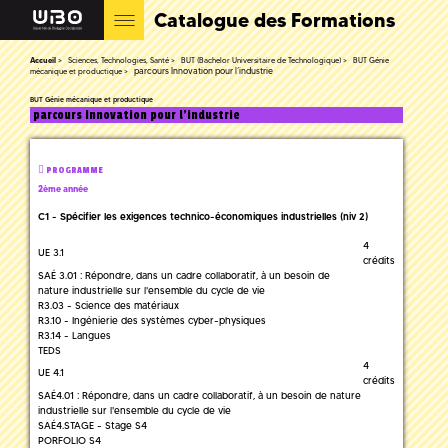
Catalogue des Formations
Accueil
Sciences, Technologies, Santé
BUT (Bachelor Universitaire de Technologique)
BUT Génie
parcours Innovation pour l’industrie
mécanique et productique
BUT Génie mécanique et productique
parcours Innovation pour l’industrie
PROGRAMME
2ème année
C1 - Spécifier les exigences technico-économiques industrielles (niv 2)
4
UE 3.1
crédits
SAÉ 3.01 : Répondre, dans un cadre collaboratif, à un besoin de
nature industrielle sur l'ensemble du cycle de vie
R3.03 - Science des matériaux
R3.10 - Ingénierie des systèmes cyber-physiques
R3.14 - Langues
TEDS
4
UE 4.1
crédits
SAÉ4.01 : Répondre, dans un cadre collaboratif, à un besoin de nature
industrielle sur l'ensemble du cycle de vie
SAÉ4.STAGE - Stage S4
PORFOLIO S4