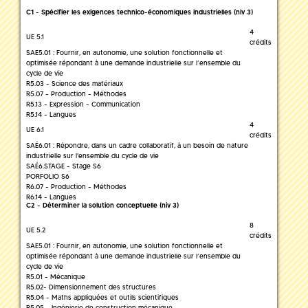
C1 - Spécifier les exigences technico-économiques industrielles (niv 3)
4
UE 5.1
crédits
SAE5.01 : Fournir, en autonomie, une solution fonctionnelle et
optimisée répondant à une demande industrielle sur l’ensemble du
cycle de vie
R5.03 - Science des matériaux
R5.07 - Production - Méthodes
R5.13 - Expression - Communication
R5.14 - Langues
4
UE 6.1
crédits
SAÉ6.01 : Répondre, dans un cadre collaboratif, à un besoin de nature
industrielle sur l'ensemble du cycle de vie
SAÉ6.STAGE - Stage S6
PORFOLIO S6
R6.07 - Production - Méthodes
R6.14 - Langues
C2 - Déterminer la solution conceptuelle (niv 3)
8
UE 5.2
crédits
SAE5.01 : Fournir, en autonomie, une solution fonctionnelle et
optimisée répondant à une demande industrielle sur l’ensemble du
cycle de vie
R5.01 - Mécanique
R5.02- Dimensionnement des structures
R5.04 - Maths appliquées et outils scientifiques
R5.05 - Ingénierie de construction mécanique