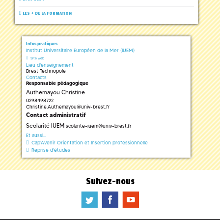
LES + DE LA FORMATION
Infos pratiques
Institut Universitaire Européen de la Mer (IUEM)
Site web
Lieu d'enseignement
Brest Technopole
Contacts
Responsable pédagogique
Authemayou Christine
0298498722
Christine.Authemayou
@
univ-brest.fr
Contact administratif
Scolarité IUEM
scolarite-iuem
@
univ-brest.fr
Et aussi...
Cap'Avenir Orientation et Insertion professionnelle
Reprise d'études
Suivez-nous
a
b
f