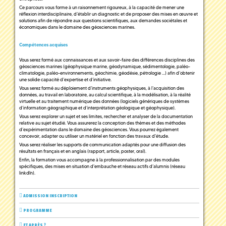
Ce parcours vous forme à un raisonnement rigoureux, à la capacité de mener une
réflexion interdisciplinaire, d’établir un diagnostic et de proposer des mises en œuvre et
solutions afin de répondre aux questions scientifiques, aux demandes sociétales et
économiques dans le domaine des géosciences marines.
Compétences acquises
Vous serez formé aux connaissances et aux savoir-faire des différences disciplines des
géosciences marines (géophysique marine, géodynamique, sédimentologie, paléo-
climatologie, paléo-environnements, géochimie, géodésie, pétrologie …) afin d’obtenir
une solide capacité d’expertise et d’initiative.
Vous serez formé au déploiement d’instruments géophysiques, à l’acquisition des
données, au travail en laboratoire, au calcul scientifique, à la modélisation, à la réalité
virtuelle et au traitement numérique des données (logiciels génériques de systèmes
d’information géographique et d’interprétation géologique et géophysique).
Vous serez explorer un sujet et ses limites, rechercher et analyser de la documentation
relative au sujet étudié. Vous assurerez la conception des thèmes et des méthodes
d’expérimentation dans le domaine des géosciences. Vous pourrez également
concevoir, adapter ou utiliser un matériel en fonction des travaux d'étude.
Vous serez réaliser les supports de communication adaptés pour une diffusion des
résultats en français et en anglais (rapport, article, poster, oral).
Enfin, la formation vous accompagne à la professionnalisation par des modules
spécifiques, des mises en situation d'embauche et réseau actifs d’alumnis (réseau
linkdIn).
ADMISSION INSCRIPTION
PROGRAMME
ET APRÈS ?