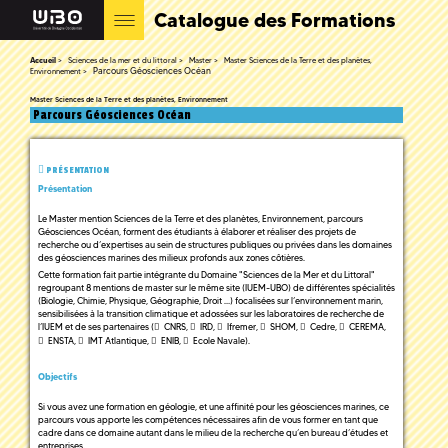
Catalogue des Formations
Accueil
Sciences de la mer et du littoral
Master
Master Sciences de la Terre et des planètes,
Parcours Géosciences Océan
Environnement
Master Sciences de la Terre et des planètes, Environnement
Parcours Géosciences Océan
PRÉSENTATION
Présentation
Le Master mention Sciences de la Terre et des planètes, Environnement, parcours
Géosciences Océan, forment des étudiants à élaborer et réaliser des projets de
recherche ou d’expertises au sein de structures publiques ou privées dans les domaines
des géosciences marines des milieux profonds aux zones côtières.
Cette formation fait partie intégrante du Domaine "Sciences de la Mer et du Littoral"
regroupant 8 mentions de master sur le même site (IUEM-UBO) de différentes spécialités
(Biologie, Chimie, Physique, Géographie, Droit …) focalisées sur l’environnement marin,
sensibilisées à la transition climatique et adossées sur les laboratoires de recherche de
l’IUEM et de ses partenaires (
CNRS
,
IRD
,
Ifremer
,
SHOM
,
Cedre
,
CEREMA
,
ENSTA
,
IMT Atlantique
,
ENIB
,
Ecole Navale
).
Objectifs
Si vous avez une formation en géologie, et une affinité pour les géosciences marines, ce
parcours vous apporte les compétences nécessaires afin de vous former en tant que
cadre dans ce domaine autant dans le milieu de la recherche qu’en bureau d’études et
entreprises.