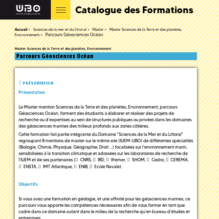
Catalogue des Formations
Accueil
Sciences de la mer et du littoral
Master
Master Sciences de la Terre et des planètes,
Parcours Géosciences Océan
Environnement
Master Sciences de la Terre et des planètes, Environnement
Parcours Géosciences Océan
PRÉSENTATION
Présentation
Le Master mention Sciences de la Terre et des planètes, Environnement, parcours
Géosciences Océan, forment des étudiants à élaborer et réaliser des projets de
recherche ou d’expertises au sein de structures publiques ou privées dans les domaines
des géosciences marines des milieux profonds aux zones côtières.
Cette formation fait partie intégrante du Domaine "Sciences de la Mer et du Littoral"
regroupant 8 mentions de master sur le même site (IUEM-UBO) de différentes spécialités
(Biologie, Chimie, Physique, Géographie, Droit …) focalisées sur l’environnement marin,
sensibilisées à la transition climatique et adossées sur les laboratoires de recherche de
l’IUEM et de ses partenaires (
CNRS
,
IRD
,
Ifremer
,
SHOM
,
Cedre
,
CEREMA
,
ENSTA
,
IMT Atlantique
,
ENIB
,
Ecole Navale
).
Objectifs
Si vous avez une formation en géologie, et une affinité pour les géosciences marines, ce
parcours vous apporte les compétences nécessaires afin de vous former en tant que
cadre dans ce domaine autant dans le milieu de la recherche qu’en bureau d’études et
entreprises.