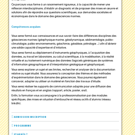
Ce parcours vous forme à un raisonnement rigoureux, à la capacité de mener une
réflexion interdisciplinaire, d’établir un diagnostic et de proposer des mises en œuvre et
solutions afin de répondre aux questions scientifiques, aux demandes sociétales et
économiques dans le domaine des géosciences marines.
Compétences acquises
Vous serez formé aux connaissances et aux savoir-faire des différences disciplines des
géosciences marines (géophysique marine, géodynamique, sédimentologie, paléo-
climatologie, paléo-environnements, géochimie, géodésie, pétrologie …) afin d’obtenir
une solide capacité d’expertise et d’initiative.
Vous serez formé au déploiement d’instruments géophysiques, à l’acquisition des
données, au travail en laboratoire, au calcul scientifique, à la modélisation, à la réalité
virtuelle et au traitement numérique des données (logiciels génériques de systèmes
d’information géographique et d’interprétation géologique et géophysique).
Vous serez explorer un sujet et ses limites, rechercher et analyser de la documentation
relative au sujet étudié. Vous assurerez la conception des thèmes et des méthodes
d’expérimentation dans le domaine des géosciences. Vous pourrez également
concevoir, adapter ou utiliser un matériel en fonction des travaux d'étude.
Vous serez réaliser les supports de communication adaptés pour une diffusion des
résultats en français et en anglais (rapport, article, poster, oral).
Enfin, la formation vous accompagne à la professionnalisation par des modules
spécifiques, des mises en situation d'embauche et réseau actifs d’alumnis (réseau
linkdIn).
ADMISSION INSCRIPTION
PROGRAMME
ET APRÈS ?