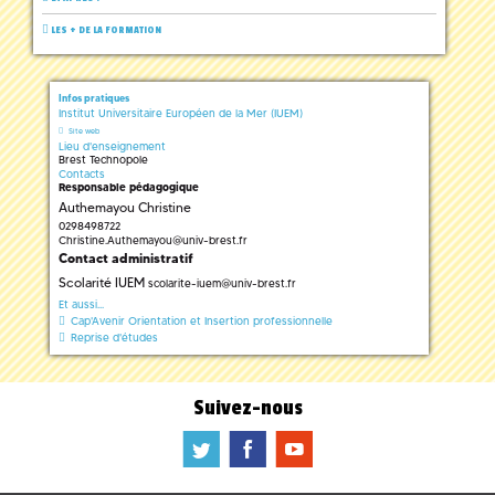
LES + DE LA FORMATION
Infos pratiques
Institut Universitaire Européen de la Mer (IUEM)
Site web
Lieu d'enseignement
Brest Technopole
Contacts
Responsable pédagogique
Authemayou Christine
0298498722
Christine.Authemayou
@
univ-brest.fr
Contact administratif
Scolarité IUEM
scolarite-iuem
@
univ-brest.fr
Et aussi...
Cap'Avenir Orientation et Insertion professionnelle
Reprise d'études
Suivez-nous
a
b
f