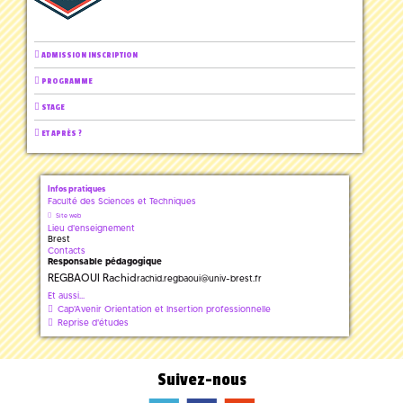
ADMISSION INSCRIPTION
PROGRAMME
STAGE
ET APRÈS ?
Infos pratiques
Faculté des Sciences et Techniques
Site web
Lieu d'enseignement
Brest
Contacts
Responsable pédagogique
REGBAOUI Rachid
rachid.regbaoui
@
univ-brest.fr
Et aussi...
Cap'Avenir Orientation et Insertion professionnelle
Reprise d'études
Suivez-nous