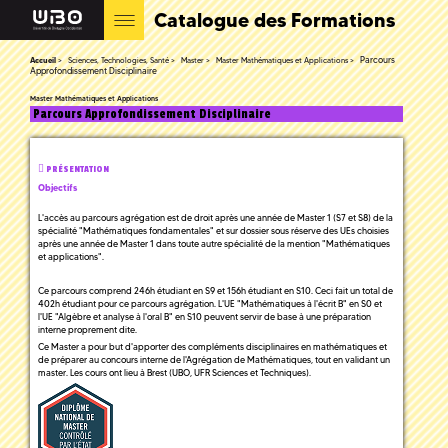
Catalogue des Formations
Parcours
Accueil
Sciences, Technologies, Santé
Master
Master Mathématiques et Applications
Approfondissement Disciplinaire
Master Mathématiques et Applications
Parcours Approfondissement Disciplinaire
PRÉSENTATION
Objectifs
L'accès au parcours agrégation est de droit après une année de Master 1 (S7 et S8) de la
spécialité "Mathématiques fondamentales" et sur dossier sous réserve des UEs choisies
après une année de Master 1 dans toute autre spécialité de la mention "Mathématiques
et applications".
Ce parcours comprend 246h étudiant en S9 et 156h étudiant en S10. Ceci fait un total de
402h étudiant pour ce parcours agrégation. L'UE "Mathématiques à l'écrit B" en S0 et
l'UE "Algèbre et analyse à l'oral B" en S10 peuvent servir de base à une préparation
interne proprement dite.
Ce Master a pour but d'apporter des compléments disciplinaires en mathématiques et
de préparer au concours interne de l'Agrégation de Mathématiques, tout en validant un
master. Les cours ont lieu à Brest (UBO, UFR Sciences et Techniques).