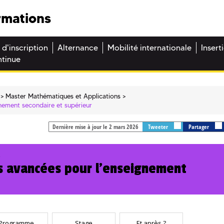
rmations
 d'inscription
Alternance
Mobilité internationale
Insert
ntinue
Master Mathématiques et Applications
nement secondaire et supérieur
Dernière mise à jour le 2 mars 2026
Tweeter
Partager
s
 avancées pour l'enseignement
Programme
Stage
Et après ?