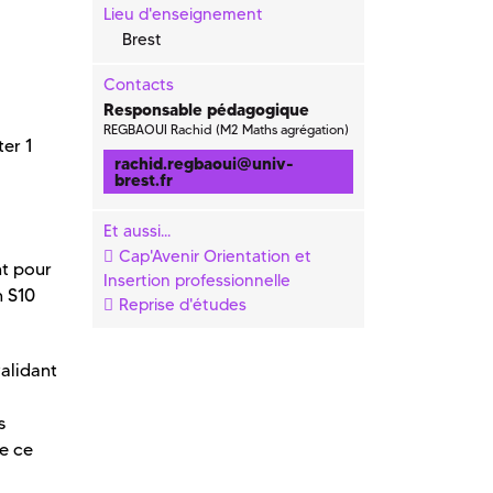
Lieu d'enseignement
Brest
Contacts
Responsable pédagogique
REGBAOUI Rachid (M2 Maths agrégation)
er 1
rachid.regbaoui
@
univ-
brest.fr
Et aussi...
Cap'Avenir Orientation et
nt pour
Insertion professionnelle
n S10
Reprise d'études
alidant
s
de ce