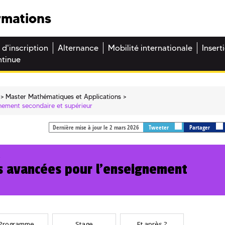
rmations
 d'inscription
Alternance
Mobilité internationale
Insert
ntinue
Master Mathématiques et Applications
nement secondaire et supérieur
Dernière mise à jour le 2 mars 2026
Tweeter
Partager
s
 avancées pour l'enseignement
Programme
Stage
Et après ?