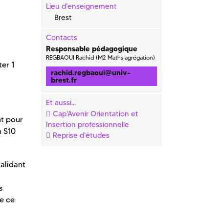
Lieu d'enseignement
Brest
Contacts
Responsable pédagogique
REGBAOUI Rachid (M2 Maths agrégation)
er 1
rachid.regbaoui
@
univ-
brest.fr
Et aussi...
Cap'Avenir Orientation et
nt pour
Insertion professionnelle
n S10
Reprise d'études
alidant
s
de ce