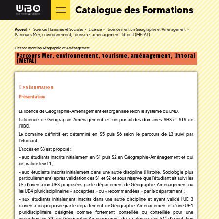
Catalogue des Formations
Accueil
Sciences Humaines et Sociales
Licence
Licence mention Géographie et Aménagement
Parcours Mer, environnement, tourisme, aménagement, littoral (METAL)
Licence mention Géographie et Aménagement
Parcours Mer, environnement, tourisme, aménagement, littoral
(METAL)
PRÉSENTATION
Présentation
La licence de Géographie-Aménagement est organisée selon le système du LMD.
La licence de Géographie-Aménagement est un portail des domaines SHS et STS de
l’UBO.
Le domaine définitif est déterminé en S5 puis S6 selon le parcours de L3 suivi par
l’étudiant.
L’accès en S3 est proposé :
- aux étudiants inscrits initialement en S1 puis S2 en Géographie-Aménagement et qui
ont validé leur L1 ;
- aux étudiants inscrits initialement dans une autre discipline (Histoire, Sociologie plus
particulièrement) après validation des S1 et S2 et sous réserve que l’étudiant ait suivi les
UE d’orientation UE3 proposées par le département de Géographie-Aménagement ou
les UE4 pluridisciplinaires « acceptées » ou « recommandées » par le département ;
- aux étudiants initialement inscrits dans une autre discipline et ayant validé l’UE 3
d’orientation proposée par le département de Géographie-Aménagement et d’une UE4
pluridisciplinaire désignée comme fortement conseillée ou conseillée pour une
inscription en S3 de Géographie-Aménagement du catalogue des EC d’orientation