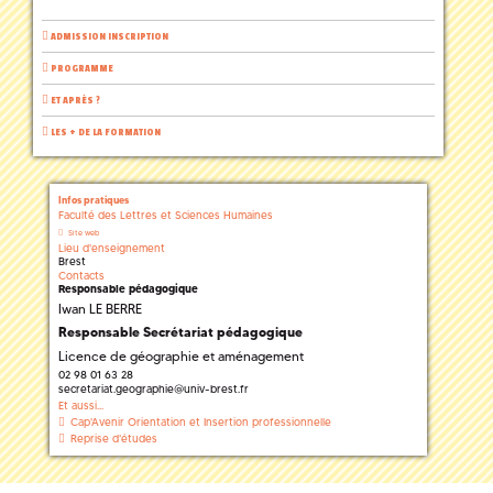
ADMISSION INSCRIPTION
PROGRAMME
ET APRÈS ?
LES + DE LA FORMATION
Infos pratiques
Faculté des Lettres et Sciences Humaines
Site web
Lieu d'enseignement
Brest
Contacts
Responsable pédagogique
Iwan LE BERRE
Responsable Secrétariat pédagogique
Licence de géographie et aménagement
02 98 01 63 28
secretariat.geographie
@
univ-brest.fr
Et aussi...
Cap'Avenir Orientation et Insertion professionnelle
Reprise d'études