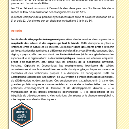
permettant d’accéder à la filière.
Les S3 et S4 sont communs à l’ensemble des deux parcours. Sur l’ensemble de la
licence, le taux de mutualisation des enseignements est de 48 %.
La licence comporte deux parcours types accessibles en S5 et S6 après validation de la
L1 et de la L2. L’un d’entre eux est choisi par les étudiants à la fin du S4.
Objectifs
Les études de
-
permettent de découvrir et de comprendre la
Géographie
Aménagement
. Cette discipline se place à
complexité des milieux et des espaces qui font le Monde
l’interface entre la nature et les sociétés. Elle requiert donc des esprits prêts à réfléchir
sur l’organisation des territoires à différentes échelles d’analyses (Monde, continent, état,
région, « pays », ville...) en associant des
(réflexions générales sur les
études théoriques
espaces et leurs organisations) à des
(travaux sur le terrain, enquêtes,
travaux pratiques
projet d’aménagement, etc.) dans tous les champs de la géographie physique,
humaine, régionale et économique. Les enseignements fournissent de solides
connaissances et une bonne maîtrise des outils d’analyse géographique au travers de
méthodes et des techniques, propres à la discipline, de cartographie (CAO ou
Cartographie assistée par Ordinateur), de SIG (système d’informations géographiques),
de télédétection, et de statistiques. Ces enseignements s’attachent enfin à traiter des
grandes problématiques environnementales et sociétales actuelles telles que « les
politiques d’aménagement du territoire et de développement durable », « la
mondialisation et les grands ensembles économiques », « la géopolitique et les
inégalités de développement », « les variations climatiques et le changement global »,
« les risques naturels et anthropiques ».