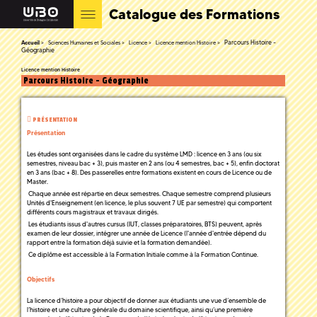
Catalogue des Formations
Parcours Histoire -
Accueil
Sciences Humaines et Sociales
Licence
Licence mention Histoire
Géographie
Licence mention Histoire
Parcours Histoire - Géographie
PRÉSENTATION
Présentation
Les études sont organisées dans le cadre du système LMD : licence en 3 ans (ou six
semestres, niveau bac + 3), puis master en 2 ans (ou 4 semestres, bac + 5), enfin doctorat
en 3 ans (bac + 8). Des passerelles entre formations existent en cours de Licence ou de
Master.
Chaque année est répartie en deux semestres. Chaque semestre comprend plusieurs
Unités d'Enseignement (en licence, le plus souvent 7 UE par semestre) qui comportent
différents cours magistraux et travaux dirigés.
Les étudiants issus d'autres cursus (IUT, classes préparatoires, BTS) peuvent, après
examen de leur dossier, intégrer une année de Licence (l'année d'entrée dépend du
rapport entre la formation déjà suivie et la formation demandée).
Ce diplôme est accessible à la Formation Initiale comme à la Formation Continue.
Objectifs
La licence d’histoire a pour objectif de donner aux étudiants une vue d’ensemble de
l’histoire et une culture générale du domaine scientifique, ainsi qu’une première