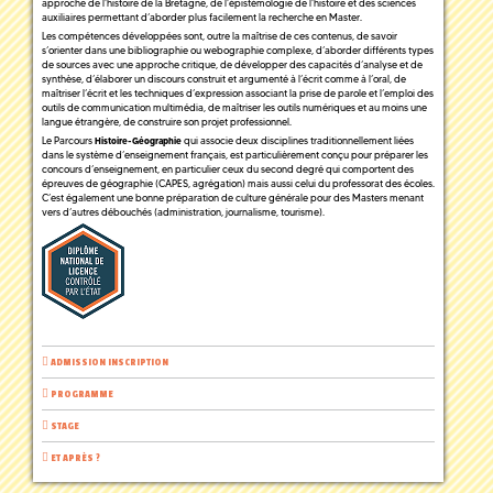
approche de l’histoire de la Bretagne, de l’épistémologie de l’histoire et des sciences
auxiliaires permettant d’aborder plus facilement la recherche en Master.
Les compétences développées sont, outre la maîtrise de ces contenus, de savoir
s’orienter dans une bibliographie ou webographie complexe, d’aborder différents types
de sources avec une approche critique, de développer des capacités d’analyse et de
synthèse, d’élaborer un discours construit et argumenté à l’écrit comme à l’oral, de
maîtriser l’écrit et les techniques d’expression associant la prise de parole et l’emploi des
outils de communication multimédia, de maîtriser les outils numériques et au moins une
langue étrangère, de construire son projet professionnel.
Le Parcours
qui associe deux disciplines traditionnellement liées
Histoire-Géographie
dans le système d’enseignement français, est particulièrement conçu pour préparer les
concours d’enseignement, en particulier ceux du second degré qui comportent des
épreuves de géographie (CAPES, agrégation) mais aussi celui du professorat des écoles.
C’est également une bonne préparation de culture générale pour des Masters menant
vers d’autres débouchés (administration, journalisme, tourisme).
ADMISSION INSCRIPTION
PROGRAMME
STAGE
ET APRÈS ?