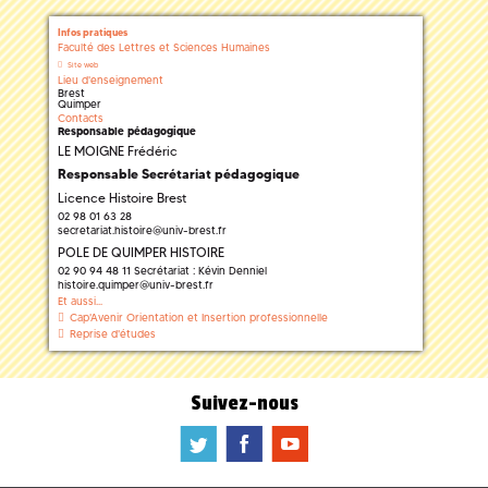
Infos pratiques
Faculté des Lettres et Sciences Humaines
Site web
Lieu d'enseignement
Brest
Quimper
Contacts
Responsable pédagogique
LE MOIGNE Frédéric
Responsable Secrétariat pédagogique
Licence Histoire Brest
02 98 01 63 28
secretariat.histoire
@
univ-brest.fr
POLE DE QUIMPER HISTOIRE
02 90 94 48 11 Secrétariat : Kévin Denniel
histoire.quimper
@
univ-brest.fr
Et aussi...
Cap'Avenir Orientation et Insertion professionnelle
Reprise d'études
Suivez-nous
a
b
f