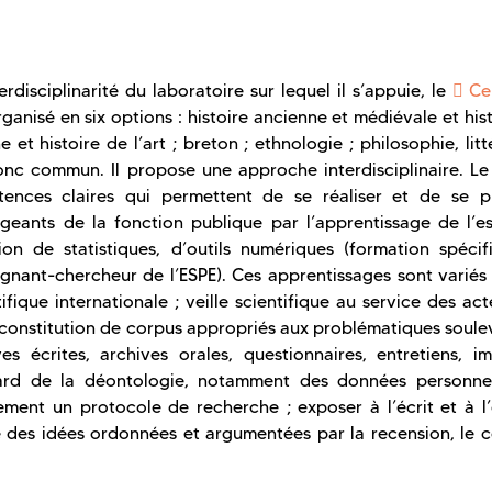
rdisciplinarité du laboratoire sur lequel il s’appuie, le
Ce
 organisé en six options : histoire ancienne et médiévale et his
et histoire de l’art ; breton ; ethnologie ; philosophie, litt
onc commun. Il propose une approche interdisciplinaire. Le
nces claires qui permettent de se réaliser et de se p
geants de la fonction publique par l’apprentissage de l’es
tion de statistiques, d’outils numériques (formation spécif
nant-chercheur de l’ESPE). Ces apprentissages sont variés 
tifique internationale ; veille scientifique au service des ac
; constitution de corpus appropriés aux problématiques soul
ves écrites, archives orales, questionnaires, entretiens, i
gard de la déontologie, notamment des données personnel
ement un protocole de recherche ; exposer à l’écrit et à l’
e des idées ordonnées et argumentées par la recension, le 