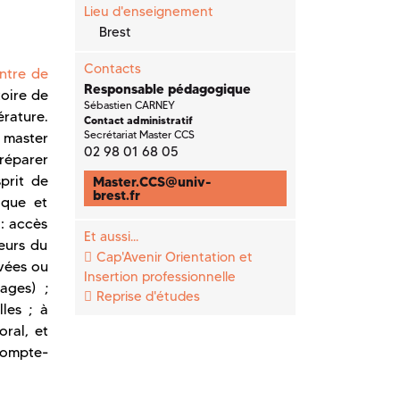
Lieu d'enseignement
Brest
Contacts
ntre de
Responsable pédagogique
toire de
Sébastien CARNEY
érature.
Contact administratif
Secrétariat Master CCS
 master
02 98 01 68 05
réparer
prit de
Master.CCS
@
univ-
brest.fr
ique et
: accès
Et aussi...
teurs du
Cap'Avenir Orientation et
evées ou
Insertion professionnelle
mages) ;
Reprise d'études
les ; à
oral, et
compte-