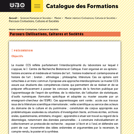
Catalogue des Formations
Accueil
Sciences Humaines et Sociales
Master
Master mention Civilisations, Cultures et Sociétés
Parcours Civilisations, Cultures et Sociétés
Master mention Civilisations, Cultures et Sociétés
Parcours Civilisations, Cultures et Sociétés
PRÉSENTATION
Objectifs
Le master CCS reflète parfaitement l’interdisciplinarité du laboratoire sur lequel il
s’appuie, le
Centre de Recherche Bretonne et Celtique
. Il est organisé en six options :
histoire ancienne et médiévale et histoire de l’art ; histoire moderne et contemporaine et
histoire de l’art ; breton ; ethnologie ; philosophie, littérature. Ces six options sont
rattachées à un tronc commun. Il propose une approche interdisciplinaire. Le master CCS
assure aux étudiants des compétences claires qui permettent de se réaliser et de se
préparer efficacement à passer les concours exigeants de la fonction publique par
l’apprentissage de l’esprit de synthèse, de la rédaction, de l’utilisation de statistiques,
d’outils numériques (formation spécifique et adaptée au master assurée par un
enseignant-chercheur de l’ESPE). Ces apprentissages sont variés : accès aux travaux
issus de la littérature scientifique internationale ; veille scientifique au service des acteurs
du domaine de la culture et du patrimoine ; constitution de corpus appropriés aux
problématiques soulevées ou situations d’investigation (texte, archives écrites, archives
orales, questionnaires, entretiens, images) ; apprendre à situer son travail au regard de la
déontologie, notamment des données personnelles ; à construire individuellement et
collectivement un protocole de recherche ; exposer à l’écrit et à l’oral, et défendre son
point de vue : transmettre des idées ordonnées et argumentées par la recension, le
compte-rendu, le poster et la synthèse.