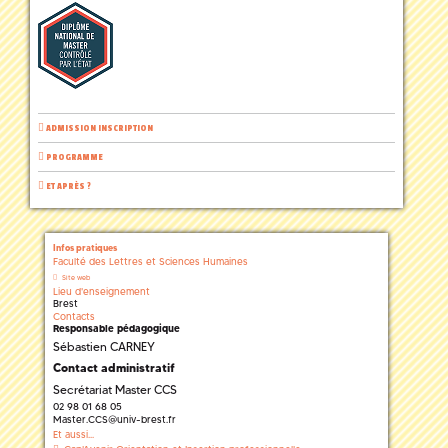
ADMISSION INSCRIPTION
PROGRAMME
ET APRÈS ?
Infos pratiques
Faculté des Lettres et Sciences Humaines
Site web
Lieu d'enseignement
Brest
Contacts
Responsable pédagogique
Sébastien CARNEY
Contact administratif
Secrétariat Master CCS
02 98 01 68 05
Master.CCS
@
univ-brest.fr
Et aussi...