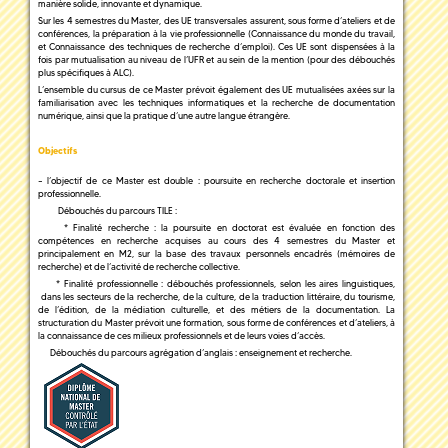
manière solide, innovante et dynamique.
Sur les 4 semestres du Master, des UE transversales assurent, sous forme d’ateliers et de
conférences, la préparation à la vie professionnelle (Connaissance du monde du travail,
et Connaissance des techniques de recherche d’emploi). Ces UE sont dispensées à la
fois par mutualisation au niveau de l’UFR et au sein de la mention (pour des débouchés
plus spécifiques à ALC).
L’ensemble du cursus de ce Master prévoit également des UE mutualisées axées sur la
familiarisation avec les techniques informatiques et la recherche de documentation
numérique, ainsi que la pratique d’une autre langue étrangère.
Objectifs
– l’objectif de ce Master est double : poursuite en recherche doctorale et insertion
professionnelle.
Débouchés du parcours TILE :
* Finalité recherche : la poursuite en doctorat est évaluée en fonction des
compétences en recherche acquises au cours des 4 semestres du Master et
principalement en M2, sur la base des travaux personnels encadrés (mémoires de
recherche) et de l’activité de recherche collective.
* Finalité professionnelle : débouchés professionnels, selon les aires linguistiques,
dans les secteurs de la recherche, de la culture, de la traduction littéraire, du tourisme,
de l’édition, de la médiation culturelle, et des métiers de la documentation. La
structuration du Master prévoit une formation, sous forme de conférences et d’ateliers, à
la connaissance de ces milieux professionnels et de leurs voies d’accès.
Débouchés du parcours agrégation d’anglais : enseignement et recherche.