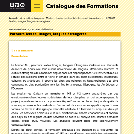
Catalogue des Formations
Parcours
Accueil
Arts, Lettres, Langues
Master
Master mention Arts, Lettres et Civilisations
Textes, images, langues étrangères
Master mention Arts, Lettres et Civilisations
Parcours Textes, images, langues étrangères
PRÉSENTATION
Présentation
Le Master ALC, parcours Textes, Images, Langues Étrangères s’adresse aux étudiants
désireux de poursuivre leur cursus universitaire de langues, littératures, histoires et
cultures étrangères des domaines anglophones et hispanophones. Ce Master est axé sur
l’étude des rapports entre le texte et l’image dans les champs littéraires, historiques,
culturels ou artistiques. Il couvre les aires anglophones et hispanophones des cinq
continents et plus particulièrement les îles britanniques, l’Espagne, les Amériques et
l’Océanie.
Les étudiant-es réalisant un mémoire en M1 et M2 seront encadré-es par des
enseignant-es-chercheur-es spécialistes de leur discipline et qui accompagnent le
projet jusqu’à la soutenance. La première étape d’une recherche est toujours la quête de
sources primaires et la constitution d’un recueil de ces sources appelé corpus. Toutes
formes de textes et d’images peuvent être à l’étude. En fonction du corpus et du sujet
choisi, les contextes politiques, culturels, artistiques ou encore économiques et sociaux
des pays ou des régions étudiés serviront de cadre à l’analyse des sources primaires
écrites, orales et/ou visuelles. Les analyses devront donc être soigneusement
contextualisées.
Durant les deux années, la formation encourage les étudiant-es à fréquenter les
manifestations scientifiques offertes à l’UBO et dans d’autres universités (en présentiel ou