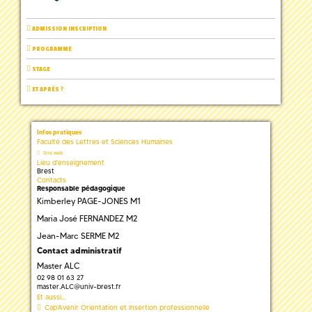
ADMISSION INSCRIPTION
PROGRAMME
STAGE
ET APRÈS ?
Infos pratiques
Faculté des Lettres et Sciences Humaines
Site web
Lieu d'enseignement
Brest
Contacts
Responsable pédagogique
Kimberley PAGE-JONES M1
Maria José FERNANDEZ M2
Jean-Marc SERME M2
Contact administratif
Master ALC
02 98 01 63 27
master.ALC
@
univ-brest.fr
Et aussi...
Cap'Avenir Orientation et Insertion professionnelle