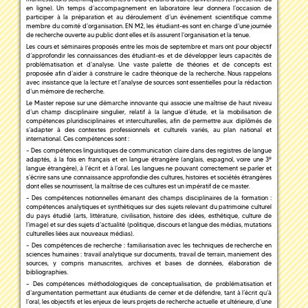
en ligne). Un temps d’accompagnement en laboratoire leur donnera l’occasion de
participer à la préparation et au déroulement d’un événement scientifique comme
membre du comité d’organisation. EN M2, les étudiant-es sont en charge d’une journée
de recherche ouverte au public dont elles et ils assurent l’organisation et la tenue.
Les cours et séminaires proposés entre les mois de septembre et mars ont pour objectif
d’approfondir les connaissances des étudiant-es et de développer leurs capacités de
problématisation et d’analyse. Une vaste palette de théories et de concepts est
proposée afin d’aider à construire le cadre théorique de la recherche. Nous rappelons
avec insistance que la lecture et l’analyse de sources sont essentielles pour la rédaction
d’un mémoire de recherche.
Le Master repose sur une démarche innovante qui associe une maîtrise de haut niveau
d’un champ disciplinaire singulier, relatif à la langue d’étude, et la mobilisation de
compétences pluridisciplinaires et interculturelles, afin de permettre aux diplômés de
s’adapter à des contextes professionnels et culturels variés, au plan national et
international. Ces compétences sont :
– Des compétences linguistiques de communication claire dans des registres de langue
e
adaptés, à la fois en français et en langue étrangère (anglais, espagnol, voire une 3
langue étrangère), à l’écrit et à l’oral. Les langues ne pouvant correctement se parler et
s’écrire sans une connaissance approfondie des cultures, histoires et sociétés étrangères
dont elles se nourrissent, la maîtrise de ces cultures est un impératif de ce master.
– Des compétences notionnelles émanant des champs disciplinaires de la formation :
compétences analytiques et synthétiques sur des sujets relevant du patrimoine culturel
du pays étudié (arts, littérature, civilisation, histoire des idées, esthétique, culture de
l’image) et sur des sujets d’actualité (politique, discours et langue des médias, mutations
culturelles liées aux nouveaux médias).
– Des compétences de recherche : familiarisation avec les techniques de recherche en
sciences humaines : travail analytique sur documents, travail de terrain, maniement des
sources, y compris manuscrites, archives et bases de données, élaboration de
bibliographies.
– Des compétences méthodologiques de conceptualisation, de problématisation et
d’argumentation permettant aux étudiants de cerner et de défendre, tant à l’écrit qu’à
l’oral, les objectifs et les enjeux de leurs projets de recherche actuelle et ultérieure, d’une