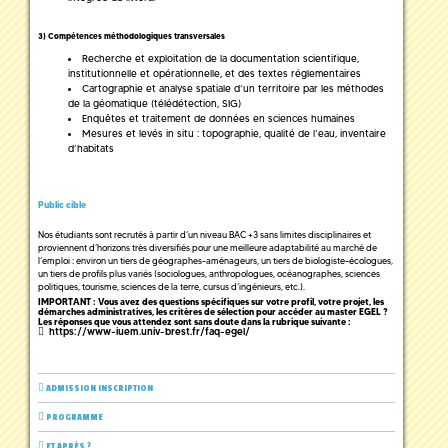
3) Compétences méthodologiques transversales
Recherche et exploitation de la documentation scientifique,
institutionnelle et opérationnelle, et des textes réglementaires
Cartographie et analyse spatiale d’un territoire par les méthodes
de la géomatique (télédétection, SIG)
Enquêtes et traitement de données en sciences humaines
Mesures et levés in situ : topographie, qualité de l’eau, inventaire
d’habitats
Public cible
Nos étudiants sont recrutés à partir d’un niveau BAC +3 sans limites disciplinaires et
proviennent d’horizons très diversifiés pour une meilleure adaptabilité au marché de
l’emploi : environ un tiers de géographes-aménageurs, un tiers de biologiste-écologues,
un tiers de profils plus variés (sociologues, anthropologues, océanographes, sciences
politiques, tourisme, sciences de la terre, cursus d’ingénieurs, etc.).
IMPORTANT : Vous avez des questions spécifiques sur votre profil, votre projet, les
démarches administratives, les critères de sélection pour accéder au master EGEL ?
Les réponses que vous attendez sont sans doute dans la rubrique suivante :
https://www-iuem.univ-brest.fr/faq-egel/
ADMISSION INSCRIPTION
PROGRAMME
ET APRÈS ?