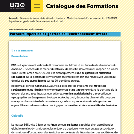
Catalogue des Formations
Parcours
Accueil
Sciences de la mer et du littoral
Master
Master Gestion de l'Environnement
Expertise et gestion de l'environnement littoral
Master Gestion de l'Environnement
Parcours Expertise et gestion de l'environnement littoral
PRÉSENTATION
Présentation
(« Expertise et Gestion de l’Environnement Littoral ») est l’une des huit mentions du
EGEL
domaine « Sciences de la mer et du littoral » de l’Institut Universitaire Européen de la Mer
(UBO, Brest). Créée en 2000, elle est, historiquement, l’
une des premières formations
sur la gestion de l’environnement littoral et marin en France avec un réseau
spécialisées
de plus de
sur les 20 dernières années.
500 alumni formés
Reconnu à l’échelle nationale
EGEL vise à préparer les étudiants aux
,
métiers de
dans le domaine de la
l’aménagement, de l’ingénierie environnementale et de la recherche
gestion des espaces littoraux et maritimes.
par excellence
Mention
pluridisciplinaire
(géographie, aménagement, biologie, écologie, droit, économie, chimie), elle propose
une approche croisée de la connaissance, de la compréhension et de la gestion les
enjeux littoraux et marins dans une logique de
.
transition et de soutenabilité des territoires
Objectifs
Le master EGEL vise à former les
, capables d’en appréhender
futurs acteurs du littoral
globalement les dynamiques et les enjeux de gestion environnementaux et sociétaux :
dynamiques d’occupation des territoires en contexte de littoralisation des sociétés et de