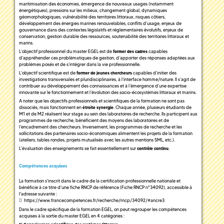
maritimisation des économies, émergence de nouveaux usages (notamment
énergétiques), pressions sur les milieux, changement global, dynamiques
géomorphologiques, vulnérabilité des territoires littoraux, risques côtiers,
développement des énergies marines renouvelables, conflits d’usage, enjeux de
gouvernance dans des contextes législatifs et réglementaires évolutifs, enjeux de
conservation, gestion durable des ressources, soutenabilité des territoires littoraux et
marins.
L’objectif professionnel du master EGEL est de
capables
former des cadres
d’appréhender ces problématiques de gestion, d’apporter des réponses adaptées aux
problèmes posés et de s’intégrer dans la vie professionnelle.
L’objectif scientifique est de
capables d’initier des
former de jeunes chercheurs
investigations transversales et pluridisciplinaires, à l’interface homme/nature. Il s’agit de
contribuer au développement des connaissances et à l’émergence d’une expertise
innovante sur le fonctionnement et l’évolution des socio-écosystèmes littoraux et marins.
A noter que les objectifs professionnels et scientifiques de la formation ne sont pas
dissociés, mais fonctionnent en
. Chaque année, plusieurs étudiants de
étroite synergie
M1 et de M2 réalisent leur stage au sein des laboratoires de recherche. Ils participent aux
programmes de recherche, bénéficient des moyens des laboratoires et de
l’encadrement des chercheurs. Inversement, les programmes de recherche et les
sollicitations des partenaires socio-économiques alimentent les projets de la formation
(ateliers, tables rondes, projets mutualisés avec les autres mentions SML, etc.).
L'évaluation des enseignements se fait essentiellement sur
.
contrôle continu
Compétences acquises
La formation s'inscrit dans le cadre de la certification professionnelle nationale et
bénéficie à ce titre d’une fiche RNCP de référence (Fiche RNCP n°34092), accessible à
l'adresse suivante :
https://www.francecompetences.fr/recherche/rncp/34092/#ancre3
Dans le cadre spécifique de la formation EGEL, on peut regrouper les compétences
acquises à la sortie du master EGEL en 4 catégories :