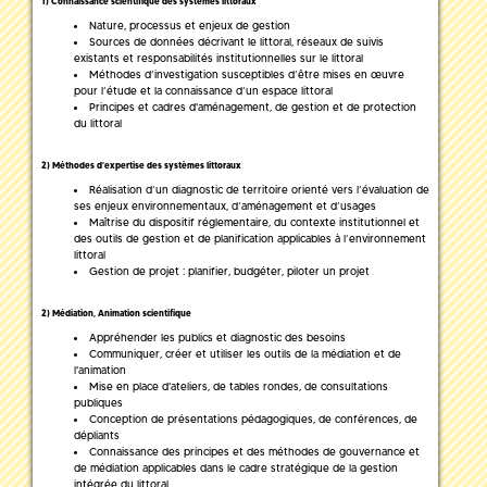
1) Connaissance scientifique des systèmes littoraux
Nature, processus et enjeux de gestion
Sources de données décrivant le littoral, réseaux de suivis
existants et responsabilités institutionnelles sur le littoral
Méthodes d’investigation susceptibles d’être mises en œuvre
pour l’étude et la connaissance d’un espace littoral
Principes et cadres d'aménagement, de gestion et de protection
du littoral
2) Méthodes d'expertise des systèmes littoraux
Réalisation d’un diagnostic de territoire orienté vers l’évaluation de
ses enjeux environnementaux, d’aménagement et d’usages
Maîtrise du dispositif réglementaire, du contexte institutionnel et
des outils de gestion et de planification applicables à l’environnement
littoral
Gestion de projet : planifier, budgéter, piloter un projet
2) Médiation, Animation scientifique
Appréhender les publics et diagnostic des besoins
Communiquer, créer et utiliser les outils de la médiation et de
l'animation
Mise en place d'ateliers, de tables rondes, de consultations
publiques
Conception de présentations pédagogiques, de conférences, de
dépliants
Connaissance des principes et des méthodes de gouvernance et
de médiation applicables dans le cadre stratégique de la gestion
intégrée du littoral