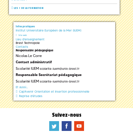
LES + DE LA FORMATION
Infos pratiques
Institut Universitaire Européen de la Mer (IUEM)
Site web
Lieu d'enseignement
Brest Technopole
Contacts
Responsable pédagogique
Nicolas Le Corre
Contact administratif
Scolarité IUEM
scolarite-iuem
@
univ-brest.fr
Responsable Secrétariat pédagogique
Scolarité IUEM
scolarite-iuem
@
univ-brest.fr
Et aussi...
Cap'Avenir Orientation et Insertion professionnelle
Reprise d'études
Suivez-nous
a
b
f