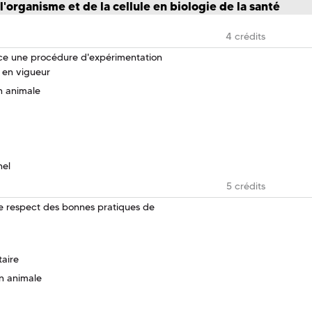
l'organisme et de la cellule en biologie de la santé
4 crédits
ace une procédure d'expérimentation
 en vigueur
n animale
nel
5 crédits
 le respect des bonnes pratiques de
taire
on animale