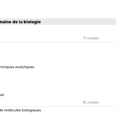
maine de la biologie
11 crédits
chniques analytiques
nel
10 crédits
e de molécules biologiques