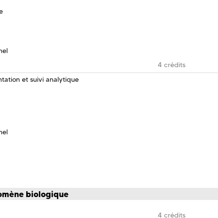
e
nel
4 crédits
ation et suivi analytique
nel
nomène biologique
4 crédits