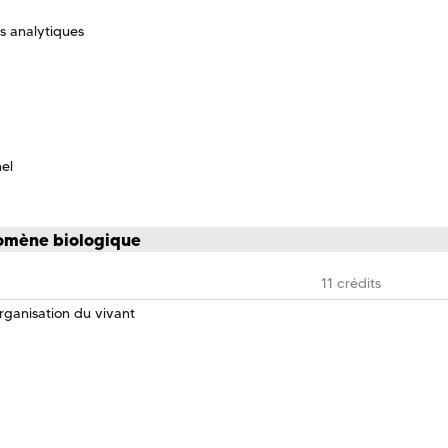
es analytiques
nel
nomène biologique
11 crédits
rganisation du vivant