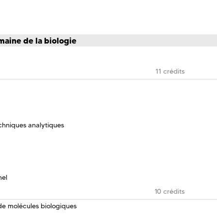
maine de la biologie
11 crédits
chniques analytiques
nel
10 crédits
e de molécules biologiques