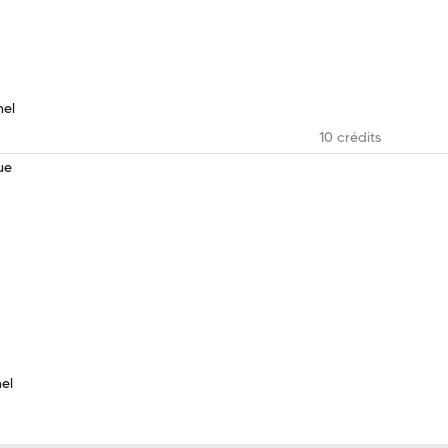
nel
10 crédits
ue
nel