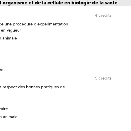
l'organisme et de la cellule en biologie de la santé
4 crédits
ace une procédure d'expérimentation
 en vigueur
n animale
nel
5 crédits
 le respect des bonnes pratiques de
taire
on animale