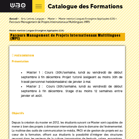
Catalogue des Formations
Accueil
Arts, Lettres, Langues
Master
Master mention Langues Etrangères Appliquées (LEA)
Parcours Management de Projets Internationaux Multilingues (MPI)
Master mention Langues Etrangères Appliquées (LEA)
Parcours Management de Projets Internationaux Multilingues
(MPI)
PRÉSENTATION
Présentation
Master 1 : Cours (30h/semaine, lundi au vendredi) de début
septembre à fin décembre. Projet tutoré (exigeant au moins 30h de
travail personnel hebdomadaire) de janvier à mai.
Master 2 : Cours (30h/semaine, lundi au vendredi) de début
septembre à fin décembre. Stage d’au moins 12 semaines entre
janvier et août.
Objectifs
Depuis la création du master en 2012, les étudiants suivant ce Master sont capables de
mener à bien des projets à dimension internationale dans le domaine de l’événementiel.
La maîtrise des outils de communication (e-média, PAO) et de gestion de projets est au
cœur de la formation, offrant aux étudiants la possibilité d’intégrer des structures
œuvrant dans les secteurs de la culture (organisation de festivals, salons, expositions,