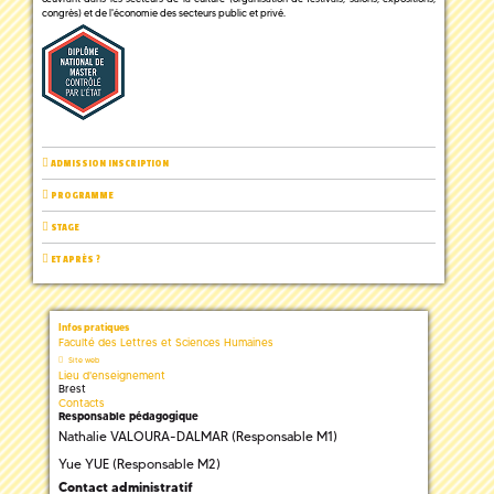
congrès) et de l'économie des secteurs public et privé.
ADMISSION INSCRIPTION
PROGRAMME
STAGE
ET APRÈS ?
Infos pratiques
Faculté des Lettres et Sciences Humaines
Site web
Lieu d'enseignement
Brest
Contacts
Responsable pédagogique
Nathalie VALOURA-DALMAR (Responsable M1)
Yue YUE (Responsable M2)
Contact administratif