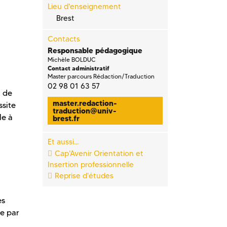
Lieu d'enseignement
Brest
Contacts
Responsable pédagogique
Michèle BOLDUC
Contact administratif
Master parcours Rédaction/Traduction
02 98 01 63 57
t de
master.redaction-
ssite
traduction
@
univ-
le à
brest.fr
Et aussi...
Cap'Avenir Orientation et
Insertion professionnelle
Reprise d'études
es
ée par