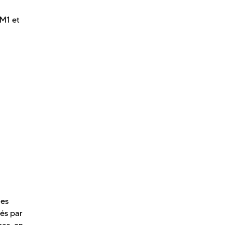
 M1 et
des
tés par