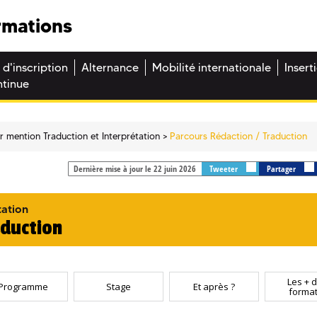
rmations
 d'inscription
Alternance
Mobilité internationale
Insert
ntinue
r mention Traduction et Interprétation
Parcours Rédaction / Traduction
Dernière mise à jour le 22 juin 2026
Tweeter
Partager
tation
aduction
Les + d
Programme
Stage
Et après ?
format