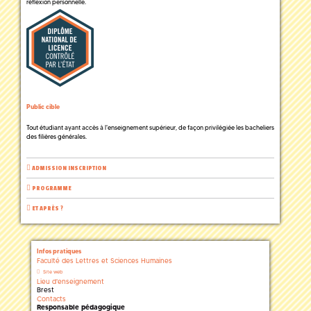
réflexion personnelle.
Public cible
Tout étudiant ayant accès à l'enseignement supérieur, de façon privilégiée les bacheliers
des filières générales.
ADMISSION INSCRIPTION
PROGRAMME
ET APRÈS ?
Infos pratiques
Faculté des Lettres et Sciences Humaines
Site web
Lieu d'enseignement
Brest
Contacts
Responsable pédagogique