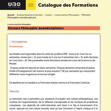
Catalogue des Formations
Parcours
Accueil
Sciences Humaines et Sociales
Licence
Licence mention Philosophie
Philosophie monodisciplinaire
Licence mention Philosophie
Parcours Philosophie monodisciplinaire
PRÉSENTATION
Présentation
Les études sont organisées dans le cadre du système LMD : licence en 3 ans (ou six
semestres, niveau bac + 3), puis master en 2 ans (ou 4 semestres, bac + 5), enfin doctorat
en 3 ans (bac + 8). Des passerelles entre formations existent en cours de Licence ou de
Master.
Chaque année est répartie en deux semestres. Chaque semestre comprend plusieurs
Unités d'Enseignement (en licence, le plus souvent 7 UE par semestre) qui comportent
différents cours magistraux et travaux dirigés.
Ce diplôme est accessible à la Formation Initiale comme à la Formation Continue.
Objectifs
La formation vise à permettre aux étudiants d’acquérir une culture philosophique, une
maîtrise de l’argumentation, de la réflexion conceptuelle et de l’analyse de problèmes
complexes. Les objectifs de cette formation sont donc à la fois la transmission d’un
savoir, appuyé sur une culture ouverte, ainsi qu’une formation à l’esprit critique et à la