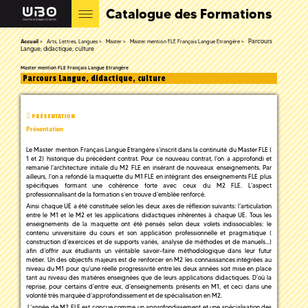
Catalogue des Formations
Parcours
Accueil
Arts, Lettres, Langues
Master
Master mention FLE Français Langue Etrangère
Langue, didactique, culture
Master mention FLE Français Langue Etrangère
Parcours Langue, didactique, culture
PRÉSENTATION
Présentation
Le Master mention Français Langue Etrangère s’inscrit dans la continuité du Master FLE (
1 et 2) historique du précédent contrat. Pour ce nouveau contrat, l’on a approfondi et
remanié l’architecture initiale du M2 FLE en insérant de nouveaux enseignements. Par
ailleurs, l’on a refondé la maquette du M1 FLE en intégrant des enseignements FLE plus
spécifiques formant une cohérence forte avec ceux du M2 FLE. L’aspect
professionnalisant de la formation s’en trouve d’emblée renforcé.
Ainsi chaque UE a été constituée selon les deux axes de réflexion suivants: l’articulation
entre le M1 et le M2 et les applications didactiques inhérentes à chaque UE. Tous les
enseignements de la maquette ont été pensés selon deux volets indissociables: le
contenu universitaire du cours et son application professionnelle et pragmatique (
construction d’exercices et de supports variés, analyse de méthodes et de manuels…)
afin d’offrir aux étudiants un véritable savoir-faire méthodologique dans leur futur
métier. Un des objectifs majeurs est de renforcer en M2 les connaissances intégrées au
niveau du M1 pour qu’une réelle progressivité entre les deux années soit mise en place
tant au niveau des matières enseignées que de leurs applications didactiques. D’où la
reprise, pour certains d’entre eux, d’enseignements présents en M1, et ceci dans une
volonté très marquée d’approfondissement et de spécialisation en M2.
L’année de M2 FLE est conçue comme un approfondissement et une spécialisation des