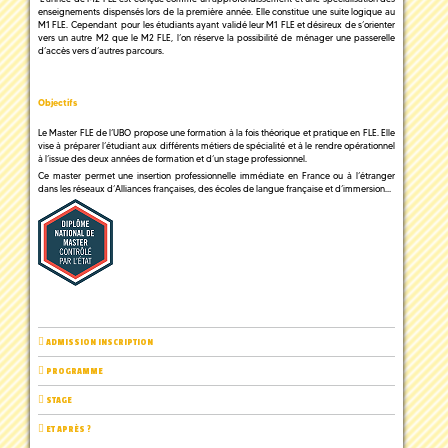
enseignements dispensés lors de la première année. Elle constitue une suite logique au
M1 FLE. Cependant pour les étudiants ayant validé leur M1 FLE et désireux de s’orienter
vers un autre M2 que le M2 FLE, l’on réserve la possibilité de ménager une passerelle
d’accès vers d’autres parcours.
Objectifs
Le Master FLE de l’UBO propose une formation à la fois théorique et pratique en FLE. Elle
vise à préparer l’étudiant aux différents métiers de spécialité et à le rendre opérationnel
à l’issue des deux années de formation et d’un stage professionnel.
Ce master permet une insertion professionnelle immédiate en France ou à l’étranger
dans les réseaux d’Alliances françaises, des écoles de langue française et d’immersion…
ADMISSION INSCRIPTION
PROGRAMME
STAGE
ET APRÈS ?