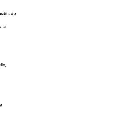
itifs de
 la
lle,
la