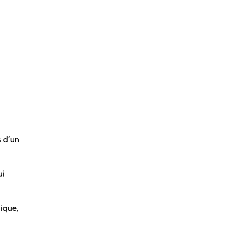
s d’un
ui
ique,