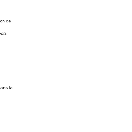
ion de
ects
ans la