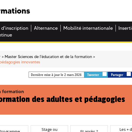
rmations
 d'inscription
Alternance
Mobilité internationale
Insert
ntinue
r
Master Sciences de l'éducation et de la formation
t pédagogies innovantes
Dernière mise à jour le 2 mars 2026
Tweeter
Partager
a formation
formation des adultes et pédagogies
Stage ou
Les + d
Programme
Et après ?