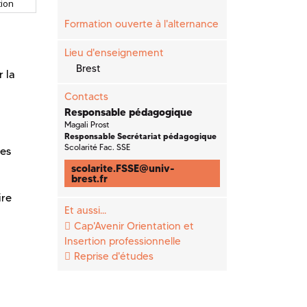
ion
Formation ouverte à l'alternance
Lieu d'enseignement
Brest
r la
Contacts
Responsable pédagogique
Magali Prost
Responsable Secrétariat pédagogique
Scolarité Fac. SSE
ies
scolarite.FSSE
@
univ-
brest.fr
ire
Et aussi...
Cap'Avenir Orientation et
Insertion professionnelle
Reprise d'études