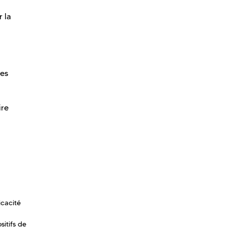
r la
ies
ire
icacité
itifs de