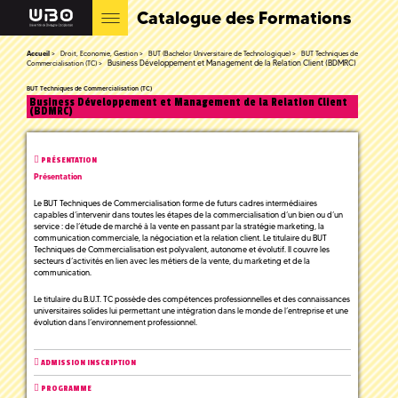
Catalogue des Formations
Accueil
Droit, Economie, Gestion
BUT (Bachelor Universitaire de Technologique)
BUT Techniques de
Business Développement et Management de la Relation Client (BDMRC)
Commercialisation (TC)
BUT Techniques de Commercialisation (TC)
Business Développement et Management de la Relation Client
(BDMRC)
PRÉSENTATION
Présentation
Le BUT Techniques de Commercialisation forme de futurs cadres intermédiaires
capables d’intervenir dans toutes les étapes de la commercialisation d’un bien ou d’un
service : de l’étude de marché à la vente en passant par la stratégie marketing, la
communication commerciale, la négociation et la relation client. Le titulaire du BUT
Techniques de Commercialisation est polyvalent, autonome et évolutif. Il couvre les
secteurs d’activités en lien avec les métiers de la vente, du marketing et de la
communication.
Le titulaire du B.U.T. TC possède des compétences professionnelles et des connaissances
universitaires solides lui permettant une intégration dans le monde de l’entreprise et une
évolution dans l’environnement professionnel.
ADMISSION INSCRIPTION
PROGRAMME