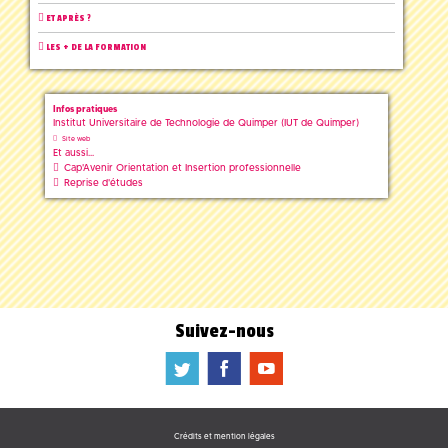
ET APRÈS ?
LES + DE LA FORMATION
Infos pratiques
Institut Universitaire de Technologie de Quimper (IUT de Quimper)
Site web
Et aussi...
Cap'Avenir Orientation et Insertion professionnelle
Reprise d'études
Suivez-nous
a
b
f
Crédits et mention légales