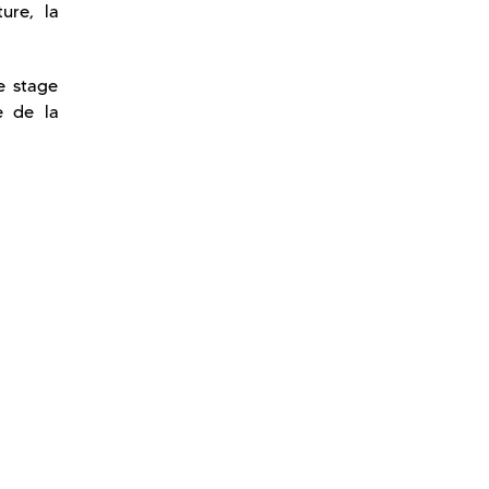
ure, la
e stage
e de la