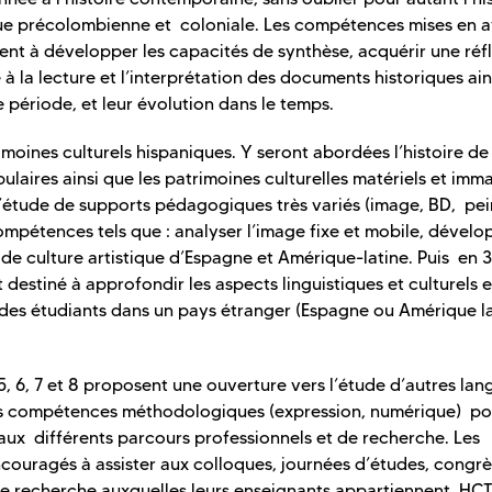
que précolombienne et coloniale. Les compétences mises en 
nt à développer les capacités de synthèse, acquérir une réf
 la lecture et l’interprétation des documents historiques ain
 période, et leur évolution dans le temps.
moines culturels hispaniques. Y seront abordées l’histoire de 
ulaires ainsi que les patrimoines culturelles matériels et imma
’étude de supports pédagogiques très variés (image, BD, pei
ompétences tels que : analyser l’image fixe et mobile, dévelo
lide culture artistique d’Espagne et Amérique-latine. Puis en 3
 destiné à approfondir les aspects linguistiques et culturels 
 des étudiants dans un pays étranger (Espagne ou Amérique l
, 6, 7 et 8 proposent une ouverture vers l’étude d’autres lan
 des compétences méthodologiques (expression, numérique) p
 aux différents parcours professionnels et de recherche. Les
 encouragés à assister aux colloques, journées d’études, congrè
e recherche auxquelles leurs enseignants appartiennent, HCT