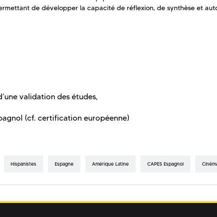
permettant de développer la capacité de réflexion, de synthèse et au
d’une validation des études,
agnol (cf. certification européenne)
Hispanistes
Espagne
Amérique Latine
CAPES Espagnol
Ciném