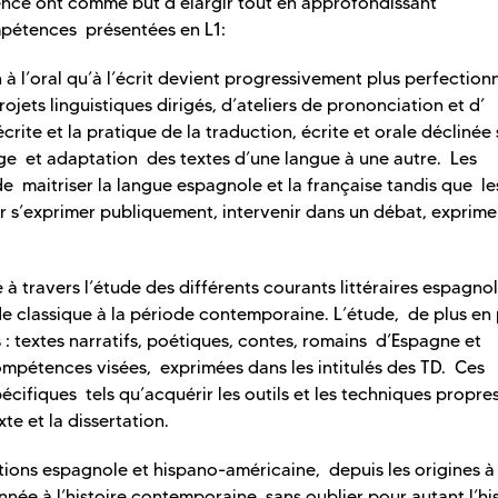
cence ont comme but d’élargir tout en approfondissant
mpétences présentées en L1:
n à l’oral qu’à l’écrit devient progressivement plus perfection
jets linguistiques dirigés, d’ateliers de prononciation et d’
rite et la pratique de la traduction, écrite et orale déclinée 
rage et adaptation des textes d’une langue à une autre. Les
 maitriser la langue espagnole et la française tandis que le
s’exprimer publiquement, intervenir dans un débat, exprime
 à travers l’étude des différents courants littéraires espagnol
de classique à la période contemporaine. L’étude, de plus en 
: textes narratifs, poétiques, contes, romains d’Espagne et
mpétences visées, exprimées dans les intitulés des TD. Ces
cifiques tels qu’acquérir les outils et les techniques propre
te et la dissertation.
ations espagnole et hispano-américaine, depuis les origines à
nnée à l’histoire contemporaine, sans oublier pour autant l’hi