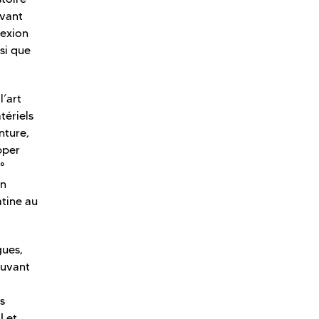
avant
lexion
si que
l’art
tériels
nture,
pper
°
en
atine au
gues,
ouvant
s
I et