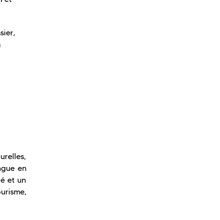
sier,
a
urelles,
ngue en
té et un
urisme,