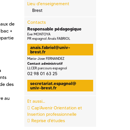
Lieu d'enseignement
Brest
Contacts
eaux de
Responsable pédagogique
u bac +
Eve MONTOYA
épartie
PR espagnol Anaïs FABRIOL
anais.fabriol
@
univ-
brest.fr
Maria-Jose FERNANDEZ
Contact administratif
LLCER parcours espagnol
a
02 98 01 63 25
nts
secretariat.espagnol
@
ude des
univ-brest.fr
ve au
Et aussi...
Cap'Avenir Orientation et
Insertion professionnelle
Reprise d'études