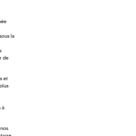
née
sous la
s
r de
s et
plus
s à
 nos
stoire