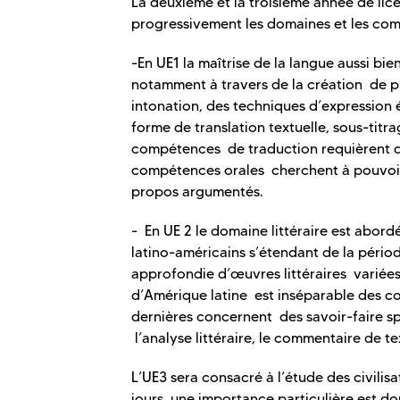
La deuxième et la troisième année de li
progressivement les domaines et les co
-En UE1 la maîtrise de la langue aussi bie
notamment à travers de la création de pro
intonation, des techniques d’expression éc
forme de translation textuelle, sous-tit
compétences de traduction requièrent de
compétences orales cherchent à pouvoir 
propos argumentés.
- En UE 2 le domaine littéraire est abordé
latino-américains s’étendant de la pério
approfondie d’œuvres littéraires variées 
d’Amérique latine est inséparable des co
dernières concernent des savoir-faire spé
l’analyse littéraire, le commentaire de tex
L’UE3 sera consacré à l’étude des civilis
jours, une importance particulière est do