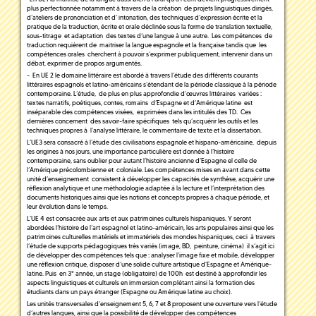
plus perfectionnée notamment à travers de la création de projets linguistiques dirigés,
d’ateliers de prononciation et d’ intonation, des techniques d’expression écrite et la
pratique de la traduction, écrite et orale déclinée sous la forme de translation textuelle,
sous-titrage et adaptation des textes d’une langue à une autre. Les compétences de
traduction requièrent de maitriser la langue espagnole et la française tandis que les
compétences orales cherchent à pouvoir s’exprimer publiquement, intervenir dans un
débat, exprimer de propos argumentés.
- En UE 2 le domaine littéraire est abordé à travers l’étude des différents courants
littéraires espagnols et latino-américains s’étendant de la période classique à la période
contemporaine. L’étude, de plus en plus approfondie d’œuvres littéraires variées :
textes narratifs, poétiques, contes, romains d’Espagne et d’Amérique latine est
inséparable des compétences visées, exprimées dans les intitulés des TD. Ces
dernières concernent des savoir-faire spécifiques tels qu’acquérir les outils et les
techniques propres à l’analyse littéraire, le commentaire de texte et la dissertation.
L’UE3 sera consacré à l’étude des civilisations espagnole et hispano-américaine, depuis
les origines à nos jours, une importance particulière est donnée à l’histoire
contemporaine, sans oublier pour autant l’histoire ancienne d’Espagne el celle de
l’Amérique précolombienne et coloniale. Les compétences mises en avant dans cette
unité d’enseignement consistent à développer les capacités de synthèse, acquérir une
réflexion analytique et une méthodologie adaptée à la lecture et l’interprétation des
documents historiques ainsi que les notions et concepts propres à chaque période, et
leur évolution dans le temps.
L’UE 4 est consacrée aux arts et aux patrimoines culturels hispaniques. Y seront
abordées l’histoire de l’art espagnol et latino-américain, les arts populaires ainsi que les
patrimoines culturelles matériels et immatériels des mondes hispaniques, ceci à travers
l’étude de supports pédagogiques très variés (image, BD, peinture, cinéma) il s’agit ici
de développer des compétences tels que : analyser l’image fixe et mobile, développer
une réflexion critique, disposer d’une solide culture artistique d’Espagne et Amérique-
latine. Puis en 3° année, un stage (obligatoire) de 100h est destiné à approfondir les
aspects linguistiques et culturels en immersion complétant ainsi la formation des
étudiants dans un pays étranger (Espagne ou Amérique latine au choix).
Les unités transversales d’enseignement 5, 6, 7 et 8 proposent une ouverture vers l’étude
d’autres langues, ainsi que la possibilité de développer des compétences