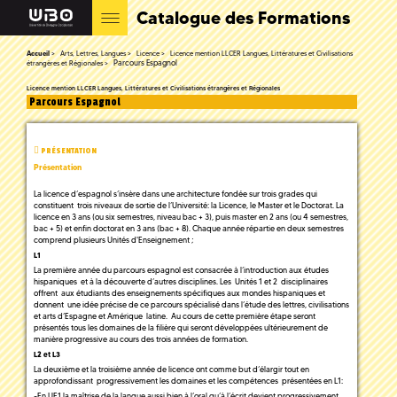
Catalogue des Formations
Accueil
Arts, Lettres, Langues
Licence
Licence mention LLCER Langues, Littératures et Civilisations
Parcours Espagnol
étrangères et Régionales
Licence mention LLCER Langues, Littératures et Civilisations étrangères et Régionales
Parcours Espagnol
PRÉSENTATION
Présentation
La licence d’espagnol s’insère dans une architecture fondée sur trois grades qui
constituent trois niveaux de sortie de l’Université: la Licence, le Master et le Doctorat. La
licence en 3 ans (ou six semestres, niveau bac + 3), puis master en 2 ans (ou 4 semestres,
bac + 5) et enfin doctorat en 3 ans (bac + 8). Chaque année répartie en deux semestres
comprend plusieurs Unités d'Enseignement ;
L1
La première année du parcours espagnol est consacrée à l’introduction aux études
hispaniques et à la découverte d’autres disciplines. Les Unités 1 et 2 disciplinaires
offrent aux étudiants des enseignements spécifiques aux mondes hispaniques et
donnent une idée précise de ce parcours spécialisé dans l’étude des lettres, civilisations
et arts d’Espagne et Amérique latine. Au cours de cette première étape seront
présentés tous les domaines de la filière qui seront développées ultérieurement de
manière progressive au cours des trois années de formation.
L2 et L3
La deuxième et la troisième année de licence ont comme but d’élargir tout en
approfondissant progressivement les domaines et les compétences présentées en L1:
-En UE1 la maîtrise de la langue aussi bien à l’oral qu’à l’écrit devient progressivement