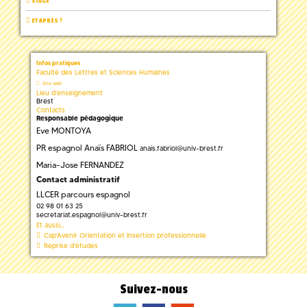
STAGE
ET APRÈS ?
Infos pratiques
Faculté des Lettres et Sciences Humaines
Site web
Lieu d'enseignement
Brest
Contacts
Responsable pédagogique
Eve MONTOYA
PR espagnol Anaïs FABRIOL
anais.fabriol
@
univ-brest.fr
Maria-Jose FERNANDEZ
Contact administratif
LLCER parcours espagnol
02 98 01 63 25
secretariat.espagnol
@
univ-brest.fr
Et aussi...
Cap'Avenir Orientation et Insertion professionnelle
Reprise d'études
Suivez-nous