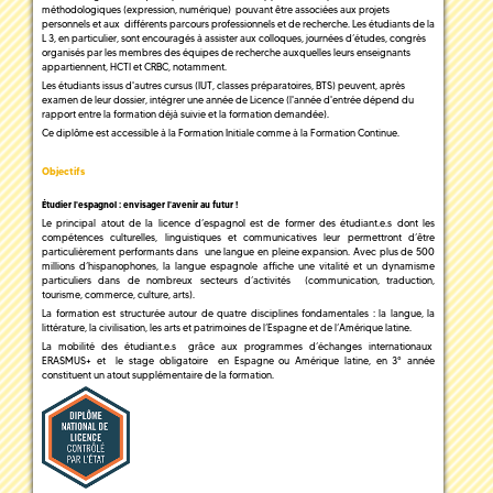
méthodologiques (expression, numérique) pouvant être associées aux projets
personnels et aux différents parcours professionnels et de recherche. Les étudiants de la
L 3, en particulier, sont encouragés à assister aux colloques, journées d’études, congrès
organisés par les membres des équipes de recherche auxquelles leurs enseignants
appartiennent, HCTI et CRBC, notamment.
Les étudiants issus d'autres cursus (IUT, classes préparatoires, BTS) peuvent, après
examen de leur dossier, intégrer une année de Licence (l'année d'entrée dépend du
rapport entre la formation déjà suivie et la formation demandée).
Ce diplôme est accessible à la Formation Initiale comme à la Formation Continue.
Objectifs
Étudier l'espagnol : envisager l'avenir au futur !
Le principal atout de la licence d’espagnol est de former des étudiant.e.s dont les
compétences culturelles, linguistiques et communicatives leur permettront d’être
particulièrement performants dans une langue en pleine expansion. Avec plus de 500
millions d’hispanophones, la langue espagnole affiche une vitalité et un dynamisme
particuliers dans de nombreux secteurs d’activités (communication, traduction,
tourisme, commerce, culture, arts).
La formation est structurée autour de quatre disciplines fondamentales : la langue, la
littérature, la civilisation, les arts et patrimoines de l’Espagne et de l’Amérique latine.
La mobilité des étudiant.e.s grâce aux programmes d’échanges internationaux
ERASMUS+ et le stage obligatoire en Espagne ou Amérique latine, en 3° année
constituent un atout supplémentaire de la formation.