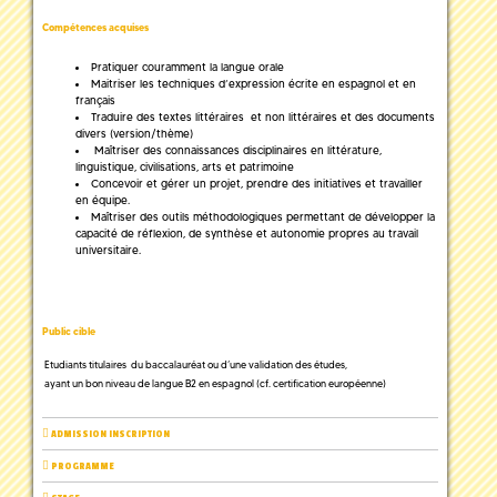
Compétences acquises
Pratiquer couramment la langue orale
Maitriser les techniques d’expression écrite en espagnol et en
français
Traduire des textes littéraires et non littéraires et des documents
divers (version/thème)
Maîtriser des connaissances disciplinaires en littérature,
linguistique, civilisations, arts et patrimoine
Concevoir et gérer un projet, prendre des initiatives et travailler
en équipe.
Maîtriser des outils méthodologiques permettant de développer la
capacité de réflexion, de synthèse et autonomie propres au travail
universitaire.
Public cible
Etudiants titulaires du baccalauréat ou d’une validation des études,
ayant un bon niveau de langue B2 en espagnol (cf. certification européenne)
ADMISSION INSCRIPTION
PROGRAMME