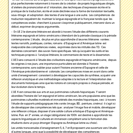
plus perfectionnée notamment à travers de la création de projets linguistiques dirigés,
d’ateliers de prononciation et d’ intonation, des techniques d’expression écrite et la
pratique de la traduction, écrite et orale déclinée sous la forme de translation textuelle,
sous-titrage et adaptation des textes d’une langue à une autre. Les compétences de
traduction requièrent de maitriser la langue espagnole et la française tandis que les
compétences orales cherchent à pouvoir s’exprimer publiquement, intervenir dans un
débat, exprimer de propos argumentés.
- En UE 2 le domaine littéraire est abordé à travers l’étude des différents courants
littéraires espagnols et latino-américains s’étendant de la période classique à la période
contemporaine. L’étude, de plus en plus approfondie d’œuvres littéraires variées :
textes narratifs, poétiques, contes, romains d’Espagne et d’Amérique latine est
inséparable des compétences visées, exprimées dans les intitulés des TD. Ces
dernières concernent des savoir-faire spécifiques tels qu’acquérir les outils et les
techniques propres à l’analyse littéraire, le commentaire de texte et la dissertation.
L’UE3 sera consacré à l’étude des civilisations espagnole et hispano-américaine, depuis
les origines à nos jours, une importance particulière est donnée à l’histoire
contemporaine, sans oublier pour autant l’histoire ancienne d’Espagne el celle de
l’Amérique précolombienne et coloniale. Les compétences mises en avant dans cette
unité d’enseignement consistent à développer les capacités de synthèse, acquérir une
réflexion analytique et une méthodologie adaptée à la lecture et l’interprétation des
documents historiques ainsi que les notions et concepts propres à chaque période, et
leur évolution dans le temps.
L’UE 4 est consacrée aux arts et aux patrimoines culturels hispaniques. Y seront
abordées l’histoire de l’art espagnol et latino-américain, les arts populaires ainsi que les
patrimoines culturelles matériels et immatériels des mondes hispaniques, ceci à travers
l’étude de supports pédagogiques très variés (image, BD, peinture, cinéma) il s’agit ici
de développer des compétences tels que : analyser l’image fixe et mobile, développer
une réflexion critique, disposer d’une solide culture artistique d’Espagne et Amérique-
latine. Puis en 3° année, un stage (obligatoire) de 100h est destiné à approfondir les
aspects linguistiques et culturels en immersion complétant ainsi la formation des
étudiants dans un pays étranger (Espagne ou Amérique latine au choix).
Les unités transversales d’enseignement 5, 6, 7 et 8 proposent une ouverture vers l’étude
d’autres langues, ainsi que la possibilité de développer des compétences