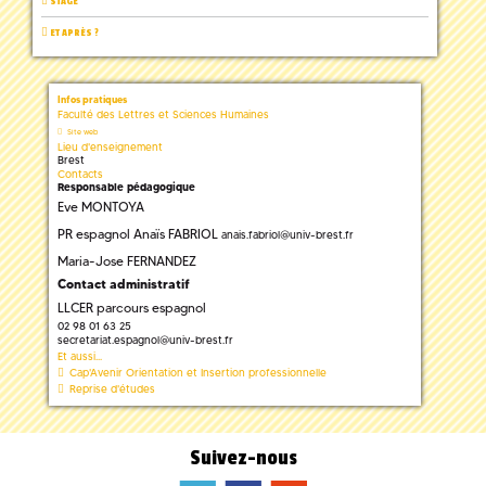
STAGE
ET APRÈS ?
Infos pratiques
Faculté des Lettres et Sciences Humaines
Site web
Lieu d'enseignement
Brest
Contacts
Responsable pédagogique
Eve MONTOYA
PR espagnol Anaïs FABRIOL
anais.fabriol
@
univ-brest.fr
Maria-Jose FERNANDEZ
Contact administratif
LLCER parcours espagnol
02 98 01 63 25
secretariat.espagnol
@
univ-brest.fr
Et aussi...
Cap'Avenir Orientation et Insertion professionnelle
Reprise d'études
Suivez-nous