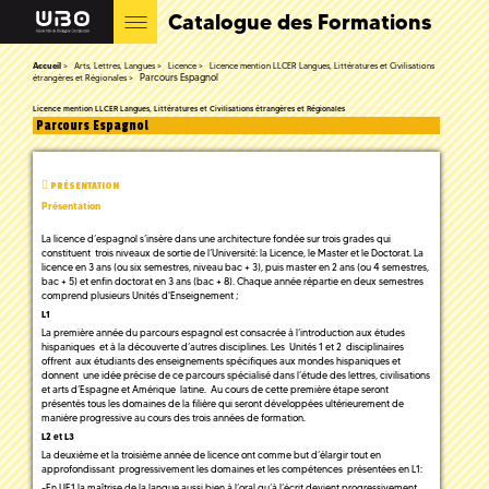
Catalogue des Formations
Accueil
Arts, Lettres, Langues
Licence
Licence mention LLCER Langues, Littératures et Civilisations
Parcours Espagnol
étrangères et Régionales
Licence mention LLCER Langues, Littératures et Civilisations étrangères et Régionales
Parcours Espagnol
PRÉSENTATION
Présentation
La licence d’espagnol s’insère dans une architecture fondée sur trois grades qui
constituent trois niveaux de sortie de l’Université: la Licence, le Master et le Doctorat. La
licence en 3 ans (ou six semestres, niveau bac + 3), puis master en 2 ans (ou 4 semestres,
bac + 5) et enfin doctorat en 3 ans (bac + 8). Chaque année répartie en deux semestres
comprend plusieurs Unités d'Enseignement ;
L1
La première année du parcours espagnol est consacrée à l’introduction aux études
hispaniques et à la découverte d’autres disciplines. Les Unités 1 et 2 disciplinaires
offrent aux étudiants des enseignements spécifiques aux mondes hispaniques et
donnent une idée précise de ce parcours spécialisé dans l’étude des lettres, civilisations
et arts d’Espagne et Amérique latine. Au cours de cette première étape seront
présentés tous les domaines de la filière qui seront développées ultérieurement de
manière progressive au cours des trois années de formation.
L2 et L3
La deuxième et la troisième année de licence ont comme but d’élargir tout en
approfondissant progressivement les domaines et les compétences présentées en L1:
-En UE1 la maîtrise de la langue aussi bien à l’oral qu’à l’écrit devient progressivement