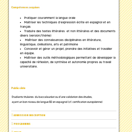
Compétences acquises
Pratiquer couramment la langue orale
Maitriser les techniques d’expression écrite en espagnol et en
français
Traduire des textes littéraires et non littéraires et des documents
divers (version/thème)
Maîtriser des connaissances disciplinaires en littérature,
linguistique, civilisations, arts et patrimoine
Concevoir et gérer un projet, prendre des initiatives et travailler
en équipe.
Maîtriser des outils méthodologiques permettant de développer la
capacité de réflexion, de synthèse et autonomie propres au travail
universitaire.
Public cible
Etudiants titulaires du baccalauréat ou d’une validation des études,
ayant un bon niveau de langue B2 en espagnol (cf. certification européenne)
ADMISSION INSCRIPTION
PROGRAMME