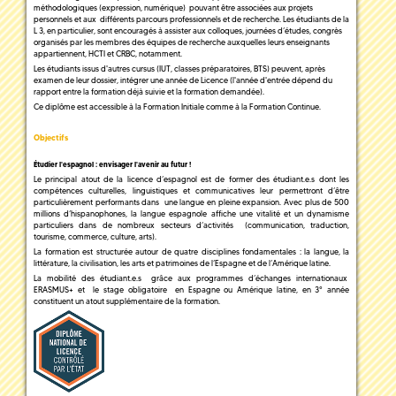
méthodologiques (expression, numérique) pouvant être associées aux projets
personnels et aux différents parcours professionnels et de recherche. Les étudiants de la
L 3, en particulier, sont encouragés à assister aux colloques, journées d’études, congrès
organisés par les membres des équipes de recherche auxquelles leurs enseignants
appartiennent, HCTI et CRBC, notamment.
Les étudiants issus d'autres cursus (IUT, classes préparatoires, BTS) peuvent, après
examen de leur dossier, intégrer une année de Licence (l'année d'entrée dépend du
rapport entre la formation déjà suivie et la formation demandée).
Ce diplôme est accessible à la Formation Initiale comme à la Formation Continue.
Objectifs
Étudier l'espagnol : envisager l'avenir au futur !
Le principal atout de la licence d’espagnol est de former des étudiant.e.s dont les
compétences culturelles, linguistiques et communicatives leur permettront d’être
particulièrement performants dans une langue en pleine expansion. Avec plus de 500
millions d’hispanophones, la langue espagnole affiche une vitalité et un dynamisme
particuliers dans de nombreux secteurs d’activités (communication, traduction,
tourisme, commerce, culture, arts).
La formation est structurée autour de quatre disciplines fondamentales : la langue, la
littérature, la civilisation, les arts et patrimoines de l’Espagne et de l’Amérique latine.
La mobilité des étudiant.e.s grâce aux programmes d’échanges internationaux
ERASMUS+ et le stage obligatoire en Espagne ou Amérique latine, en 3° année
constituent un atout supplémentaire de la formation.